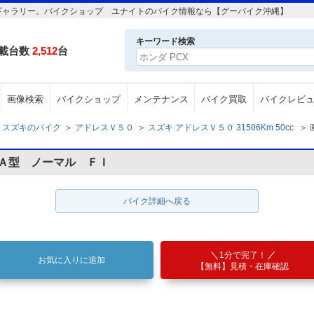
 の画像ギャラリー。バイクショップ ユナイトのバイク情報なら【グーバイク沖縄】
キーワード検索
載台数
2,512
台
画像検索
バイクショップ
メンテナンス
バイク買取
バイクレビ
スズキのバイク
＞
アドレスＶ５０
＞
スズキ アドレスＶ５０ 31506Km 50cc
＞
ＢＡ型 ノーマル ＦＩ
バイク詳細へ戻る
1分で完了！
お気に入りに追加
【無料】見積・在庫確認