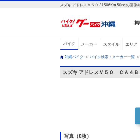
スズキ アドレスＶ５０ 31506Km 50cc
掲
バイク
メーカー
スタイル
エリア
沖縄バイク
＞
バイク検索：メーカー一覧
＞
スズキ アドレスＶ５０ ＣＡ４
写真（0枚）