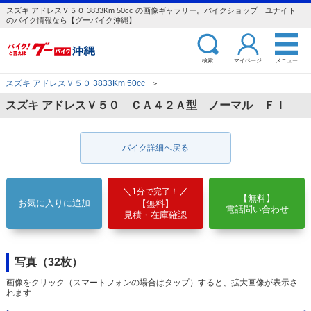
スズキ アドレスＶ５０ 3833Km 50cc の画像ギャラリー。バイクショップ ユナイト
のバイク情報なら【グーバイク沖縄】
検索
マイページ
メニュー
スズキ アドレスＶ５０ 3833Km 50cc
＞
スズキ アドレスＶ５０ ＣＡ４２Ａ型 ノーマル ＦＩ
バイク詳細へ戻る
1分で完了！
【無料】
お気に入りに追加
【無料】
電話問い合わせ
見積・在庫確認
写真（32枚）
画像をクリック（スマートフォンの場合はタップ）すると、拡大画像が表示さ
れます