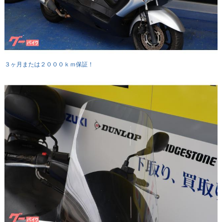
３ヶ月または２０００ｋｍ保証！