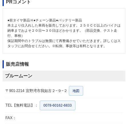
PRコメント
●前タイヤ新品Ｈ●チェーン新品●バッテリー新品
本土より仕入れした車両を販売しております。２５０ＣＣ以上のバイクは
納車までおよそ２０日〜３０日ほどかかります。（部品交換、テスト走
行、車検）
保証期間中のトラブルは無償にて再整備させていただきます。詳しくはス
タッフにお問合せください。※転倒、事故等は有料となります。
販売店情報
ブルームーン
〒901-2214
宜野湾市我如古２−９−２
地図
TEL【無料電話】：
0078-60162-6833
FAX：