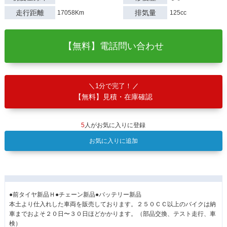
走行距離
排気量
17058Km
125cc
【無料】電話問い合わせ
1分で完了！
【無料】見積・在庫確認
5
人がお気に入りに登録
お気に入りに追加
●前タイヤ新品Ｈ●チェーン新品●バッテリー新品
本土より仕入れした車両を販売しております。２５０ＣＣ以上のバイクは納
車までおよそ２０日〜３０日ほどかかります。（部品交換、テスト走行、車
検）