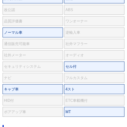
改公認
ABS
品質評価書
ワンオーナー
ノーマル車
逆輸入車
通信販売可能車
社外マフラー
社外メーター
オーディオ
セキュリティシステム
セル付
ナビ
フルカスタム
キャブ車
4スト
HID付
ETC車載機付
ボアアップ車
MT