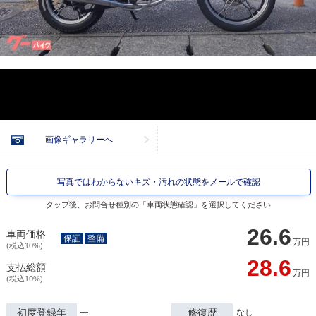
画像ギャラリーへ
写真ではわからないキズ・汚れの状態をメールで確認
タップ後、お問合せ種別の「車両状態確認」を選択してください
26.6
車両価格
保証
整備
万円
(税込10%)
28.6
支払総額
万円
(税込10%)
初度登録年
修復歴
―
なし