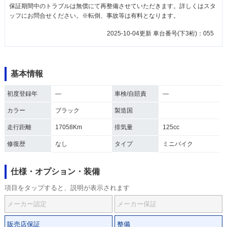
保証期間中のトラブルは無償にて再整備させていただきます。詳しくはスタ
ッフにお問合せください。※転倒、事故等は有料となります。
2025-10-04更新 車台番号(下3桁)：055
基本情報
初度登録年
―
車検/自賠責
―
カラー
ブラック
製造国
走行距離
17058Km
排気量
125cc
修復歴
なし
タイプ
ミニバイク
仕様・オプション・装備
項目をタップすると、説明が表示されます
メーカー認定
メーカー保証
販売店保証
整備