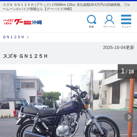
スズキ ＧＮ１２５Ｈ (ブラック) 17058Km 125cc 支払総額28.6万円の詳細情報。ブル
ームーンのバイク情報なら【グーバイク沖縄】
検索
マイページ
メニュー
ＧＮ１２５Ｈ
＞
2025-10-04更新
スズキ ＧＮ１２５Ｈ
1
/
18