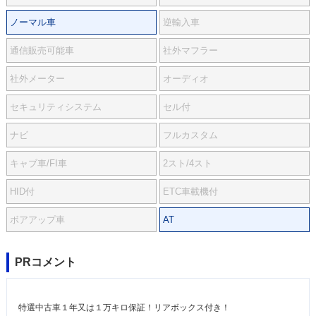
ノーマル車
逆輸入車
通信販売可能車
社外マフラー
社外メーター
オーディオ
セキュリティシステム
セル付
ナビ
フルカスタム
キャブ車/FI車
2スト/4スト
HID付
ETC車載機付
ボアアップ車
AT
PRコメント
特選中古車１年又は１万キロ保証！リアボックス付き！