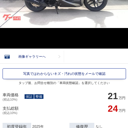
画像ギャラリーへ
写真ではわからないキズ・汚れの状態をメールで確認
タップ後、お問合せ種別の「車両状態確認」を選択してください
21
車両価格
保証
整備
万円
(税込10%)
24
支払総額
万円
(税込10%)
初度登録年
修復歴
2025年
なし