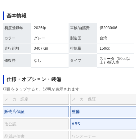
基本情報
初度登録年
2025年
車検/自賠責
保2030/06
カラー
グレー
製造国
台湾
走行距離
3407Km
排気量
150cc
スクータ（50cc以
修復歴
なし
タイプ
上）/輸入車
仕様・オプション・装備
項目をタップすると、説明が表示されます
メーカー認定
メーカー保証
販売店保証
整備
改公認
ABS
品質評価書
ワンオーナー