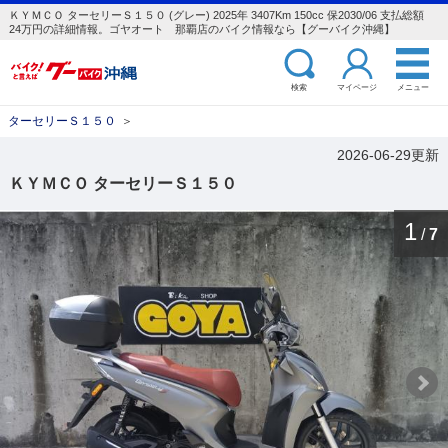
ＫＹＭＣＯ ターセリーＳ１５０ (グレー) 2025年 3407Km 150cc 保2030/06 支払総額
24万円の詳細情報。ゴヤオート 那覇店のバイク情報なら【グーバイク沖縄】
検索
マイページ
メニュー
ターセリーＳ１５０
＞
2026-06-29更新
ＫＹＭＣＯ ターセリーＳ１５０
1
/
7