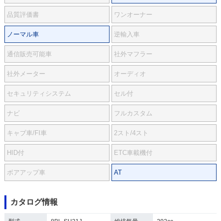
品質評価書
ワンオーナー
ノーマル車
逆輸入車
通信販売可能車
社外マフラー
社外メーター
オーディオ
セキュリティシステム
セル付
ナビ
フルカスタム
キャブ車/FI車
2スト/4スト
HID付
ETC車載機付
ボアアップ車
AT
カタログ情報