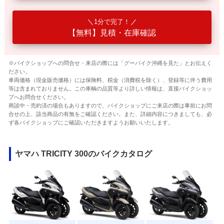
1分で完了！
【無料】見積・在庫確認
※バイクショップへの問合せ・来店の際には「グーバイク沖縄を見た」とお伝えく
ださい。
車両価格（現金販売価格）には保険料、税金（消費税を除く）、登録等に伴う費用
等は含まれておりません。この車輌の品質等より詳しい情報は、直接バイクショッ
プへお問合せください。
商談中・売約済の場合もありますので、バイクショップにご来店の際は事前にお問
合せの上、該当商品の有無をご確認ください。また、詳細内容につきましても、必
ず各バイクショップにご確認いただきますようお願いいたします。
ヤマハ TRICITY 300のバイクカタログ