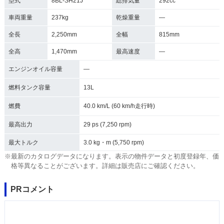
型式
8BL-SH21J
総排気量
292cc
車両重量
237kg
乾燥重量
―
全長
2,250mm
全幅
815mm
全高
1,470mm
最高速度
―
エンジンオイル容量
―
燃料タンク容量
13L
燃費
40.0 km/L (60 km/h走行時)
最高出力
29 ps (7,250 rpm)
最大トルク
3.0 kg・m (5,750 rpm)
※最新のカタログデータになります。表示の物件データと初度登録年、価
格等異なることがございます。詳細は販売店にご確認ください。
PRコメント