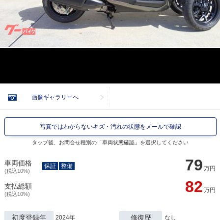
画像ギャラリーへ
写真ではわからないキズ・汚れの状態をメールで確認
タップ後、お問合せ種別の「車両状態確認」を選択してください
79
車両価格
保証
整備
万円
(税込10%)
82
支払総額
万円
(税込10%)
初度登録年
修復歴
2024年
なし