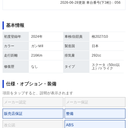
2026-06-28更新 車台番号(下3桁)：056
基本情報
初度登録年
2024年
車検/自賠責
検2027/10
カラー
ガンＭII
製造国
日本
走行距離
216Km
排気量
292cc
スクータ（50cc以
修復歴
なし
タイプ
上）/トライク
仕様・オプション・装備
項目をタップすると、説明が表示されます
メーカー認定
メーカー保証
販売店保証
整備
改公認
ABS