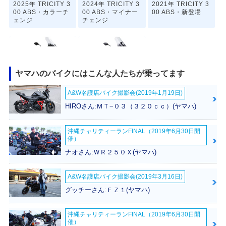
2025年 TRICITY 3
2024年 TRICITY 3
2021年 TRICITY 3
00 ABS・カラーチ
00 ABS・マイナー
00 ABS・新登場
ェンジ
チェンジ
ヤマハのバイクにはこんな人たちが乗ってます
A&W名護店バイク撮影会(2019年1月19日)
2020年 TRICITY 3
TRICITY 300
00
HIROさん:ＭＴ−０３（３２０ｃｃ）(ヤマハ)
沖縄チャリティーランFINAL（2019年6月30日開
催）
ナオさん:ＷＲ２５０Ｘ(ヤマハ)
A&W名護店バイク撮影会(2019年3月16日)
グッチーさん:ＦＺ１(ヤマハ)
沖縄チャリティーランFINAL（2019年6月30日開
催）