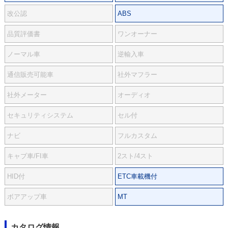
改公認
ABS
品質評価書
ワンオーナー
ノーマル車
逆輸入車
通信販売可能車
社外マフラー
社外メーター
オーディオ
セキュリティシステム
セル付
ナビ
フルカスタム
キャブ車/FI車
2スト/4スト
HID付
ETC車載機付
ボアアップ車
MT
カタログ情報