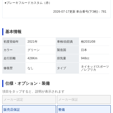
●ブレーキフルードカスタム（赤）
2026-07-17更新 車台番号(下3桁)：781
基本情報
初度登録年
2021年
車検/自賠責
検2031/08
カラー
グリーン
製造国
日本
走行距離
428Km
排気量
948cc
ネイキッド/スポーツ
修復歴
なし
タイプ
／レプリカ
仕様・オプション・装備
項目をタップすると、説明が表示されます
メーカー認定
メーカー保証
販売店保証
整備