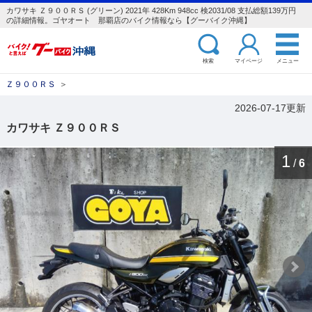
カワサキ Ｚ９００ＲＳ (グリーン) 2021年 428Km 948cc 検2031/08 支払総額139万円
の詳細情報。ゴヤオート 那覇店のバイク情報なら【グーバイク沖縄】
検索
マイページ
メニュー
Ｚ９００ＲＳ
＞
2026-07-17更新
カワサキ Ｚ９００ＲＳ
1
/
6