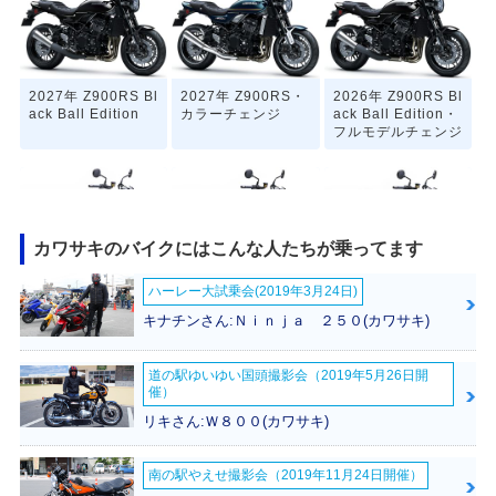
2027年 Z900RS Bl
2027年 Z900RS・
2026年 Z900RS Bl
ack Ball Edition
カラーチェンジ
ack Ball Edition・
フルモデルチェンジ
カワサキのバイクにはこんな人たちが乗ってます
ハーレー大試乗会(2019年3月24日)
2025年 Z900RS・
2025年 Z900RS・
2024年 Z900RS Y
カラーチェンジ
カラーチェンジ
ellow Ball Editio
キナチンさん:Ｎｉｎｊａ ２５０(カワサキ)
n・特別・限定仕様
道の駅ゆいゆい国頭撮影会（2019年5月26日開
催）
リキさん:Ｗ８００(カワサキ)
南の駅やえせ撮影会（2019年11月24日開催）
2024年 Z900RS・
2023年 Z900RS・
2022年 Z900RS 5