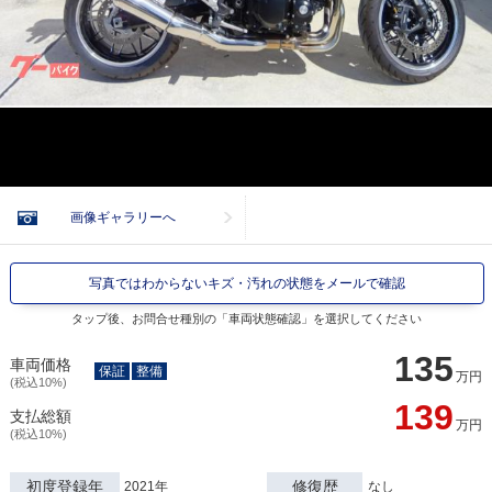
画像ギャラリーへ
写真ではわからないキズ・汚れの状態をメールで確認
タップ後、お問合せ種別の「車両状態確認」を選択してください
135
車両価格
保証
整備
万円
(税込10%)
139
支払総額
万円
(税込10%)
初度登録年
修復歴
2021年
なし