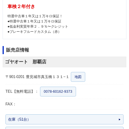
車検２年付き
特選中古車１年又は１万キロ保証！
●特選中古車１年又は１万キロ保証
●低金利実質年率２．９％〜クレジット
●ブレーキフルードカスタム（赤）
販売店情報
ゴヤオート 那覇店
〒901-0201
豊見城市真玉橋１３１−１
地図
TEL【無料電話】：
0078-60162-9373
FAX：
在庫（51台）