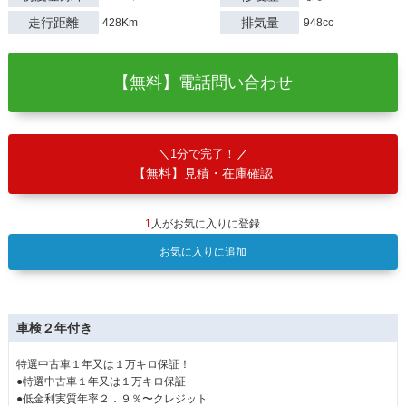
走行距離
排気量
428Km
948cc
【無料】電話問い合わせ
1分で完了！
【無料】見積・在庫確認
1
人がお気に入りに登録
お気に入りに追加
車検２年付き
特選中古車１年又は１万キロ保証！
●特選中古車１年又は１万キロ保証
●低金利実質年率２．９％〜クレジット