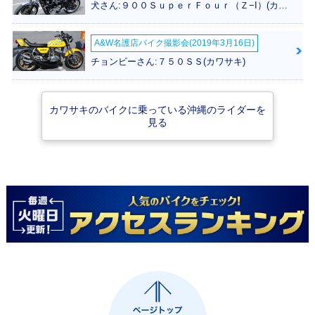
犬さん:９００ＳｕｐｅｒＦｏｕｒ（Ｚ−I）(カワサキ)
カラーチェンジ
マイナーチェンジ
0th Anniversary・
特別・限定仕様
A&W名護店バイク撮影会(2019年3月16日)
チョンビーさん:７５０ＳＳ(カワサキ)
カワサキのバイクに乗っている沖縄のライダーを
見る
2022年 Z900RS・
2021年 Z900RS・
2020年 Z900RS・
カラーチェンジ
カラーチェンジ
カラーチェンジ
2019年 Z900RS
2018年 Z900RS・
新登場