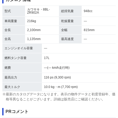
カワサキ・8BL-
型式
総排気量
948cc
ZR902A
車両重量
216kg
乾燥重量
―
全長
2,100mm
全幅
815mm
全高
1,135mm
最高速度
―
エンジンオイル容量
―
燃料タンク容量
17L
燃費
―(― km/h走行時)
最高出力
116 ps (9,300 rpm)
最大トルク
10.0 kg・m (7,700 rpm)
※最新のカタログデータになります。表示の物件データと初度登録年、価
格等異なることがございます。詳細は販売店にご確認ください。
PRコメント