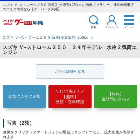
スズキ Ｖ−ストローム２５０ 新車(注文販売) 250cc の画像ギャラリー。神里自転車店
のバイク情報なら【グーバイク沖縄】
検索
マイページ
メニュー
スズキ Ｖ−ストローム２５０ 新車(注文販売) 250cc
＞
スズキ Ｖ−ストローム２５０ ２４年モデル 水冷２気筒エ
ンジン
バイク詳細へ戻る
1分で完了！
【無料】
お気に入りに追加
【無料】
電話問い合わせ
見積・在庫確認
写真（2枚）
画像をクリック（スマートフォンの場合はタップ）すると、拡大画像が表示さ
れます