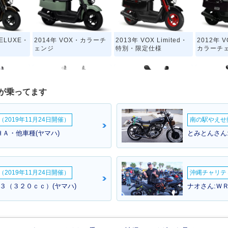
DELUXE・
2014年 VOX・カラーチ
2013年 VOX Limited・
2012年 
ェンジ
特別・限定仕様
カラーチ
が乗ってます
2019年11月24日開催）
南の駅やえせ撮
DELUXE・
2007年 VOX DELUXE・
2007年 VOX・マイナー
2006年 
ＨＡ・他車種(ヤマハ)
とみとんさん
ジ
追加
チェンジ
2019年11月24日開催）
沖縄チャリティ
０３（３２０ｃｃ）(ヤマハ)
ナオさん:ＷＲ