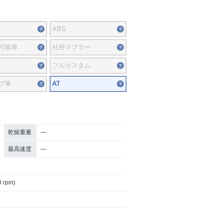
ABS
可能車
社外マフラー
フルカスタム
プ車
AT
乾燥重量
―
最高速度
―
0 rpm)