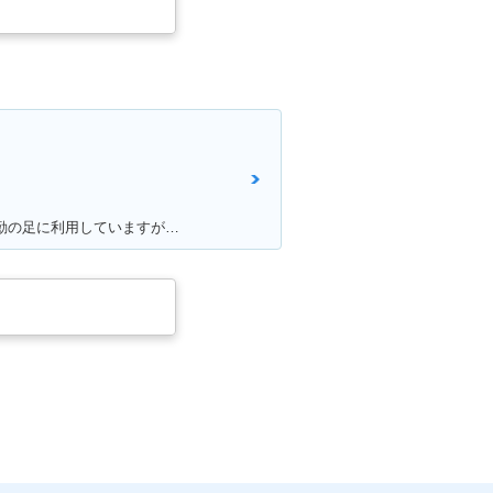
満足ポイント:他の原付と比べたら見た目がハコっぽくて、個人的に好みのデザインだった為3年程前に購入。 毎日通勤の足に利用していますが、これといった不都合もなく、いつも快適な通勤ができています。 特にシートが長く広いので、私(180cmの男性)でもゆったり座れて、たまにする遠出でも疲れにくいです。