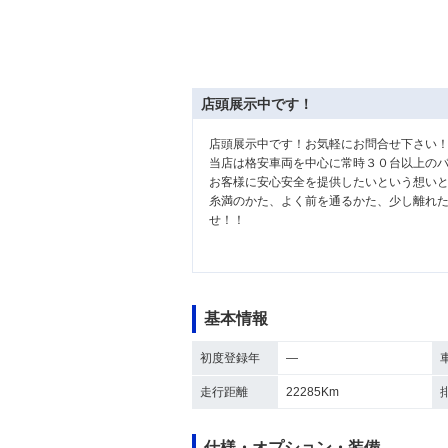
店頭展示中です！
店頭展示中です！お気軽にお問合せ下さい
当店は格安車両を中心に常時３０台以上の
お客様に安心安全を提供したいという想い
糸満のかた、よく前を通るかた、少し離れ
せ！！
基本情報
初度登録年
―
走行距離
22285Km
仕様・オプション・装備