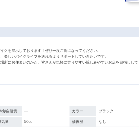
！
バイクを展示しております！ぜひ一度ご覧になってください。
と、楽しいバイクライフを送れるようサポートしていきたいです。
た場所にお住まいのかた、皆さんが気軽に寄りやすい親しみやすいお店を目指しして
車検/自賠責
―
カラー
ブラック
排気量
50cc
修復歴
なし