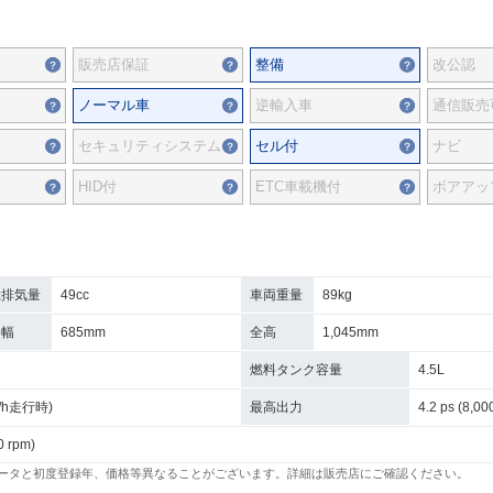
販売店保証
整備
改公認
ノーマル車
逆輸入車
通信販売
セキュリティシステム
セル付
ナビ
HID付
ETC車載機付
ボアアッ
総排気量
49cc
車両重量
89kg
全幅
685mm
全高
1,045mm
燃料タンク容量
4.5L
km/h走行時)
最高出力
4.2 ps (8,00
0 rpm)
ータと初度登録年、価格等異なることがございます。詳細は販売店にご確認ください。