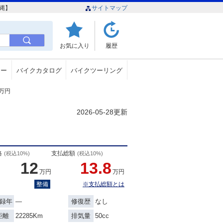
沖縄】
サイトマップ
お気に入り
履歴
ュー
バイクカタログ
バイクツーリング
8万円
2026-05-28更新
格
支払総額
(税込10%)
(税込10%)
12
13.8
万円
万円
整備
※支払総額とは
―
なし
録年
修復歴
22285Km
50cc
距離
排気量