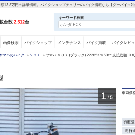
cc 支払総額13.8万円の詳細情報。バイクショップチェリーのバイク情報なら【グーバイク
キーワード検索
載台数
2,512
台
画像検索
バイクショップ
メンテナンス
バイク買取
バイクレビ
ヤマハのバイク
＞
ＶＯＸ
＞
ヤマハ ＶＯＸ (ブラック) 22285Km 50cc 支払総額13.
型
1
車両価
/
5
初度登
走行