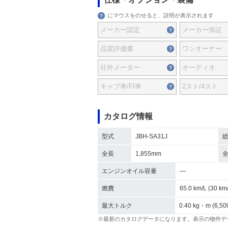
にマウスをのせると、説明が表示されます
メーカー認定
メーカー保証
品質評価書
ワンオーナー
社外メーター
オーディオ
キャブ車/FI車
2スト/4スト
カタログ情報
型式
JBH-SA31J
全長
1,855mm
エンジンオイル容量
―
燃費
65.0 km/L (30 
最大トルク
0.40 kg・m (6,50
※最新のカタログデータになります。表示の物件デ