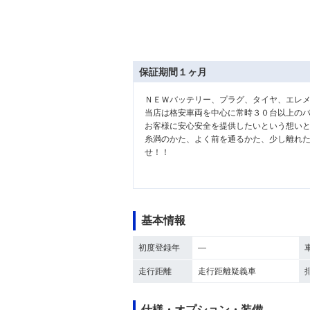
保証期間１ヶ月
ＮＥＷバッテリー、プラグ、タイヤ、エレ
当店は格安車両を中心に常時３０台以上の
お客様に安心安全を提供したいという想い
糸満のかた、よく前を通るかた、少し離れ
せ！！
基本情報
初度登録年
―
走行距離
走行距離疑義車
仕様・オプション・装備