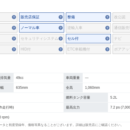
販売店保証
整備
改公認
ノーマル車
逆輸入車
通信販売
セキュリティシステム
セル付
ナビ
HID付
ETC車載機付
ボアアッ
総排気量
49cc
車両重量
―
全幅
635mm
全高
1,060mm
燃料タンク容量
5.2L
km/h走行時)
最高出力
7.2 ps (7,00
0 rpm)
ータと初度登録年、価格等異なることがございます。詳細は販売店にご確認ください。