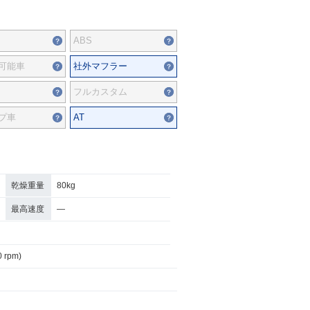
ABS
可能車
社外マフラー
フルカスタム
プ車
AT
乾燥重量
80kg
最高速度
―
0 rpm)