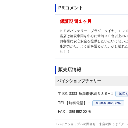
PRコメント
保証期間１ヶ月
ＮＥＷバッテリー、プラグ、タイヤ、エレ
当店は格安車両を中心に常時３０台以上の
お客様に安心安全を提供したいという想い
糸満のかた、よく前を通るかた、少し離れ
せ！！
販売店情報
バイクショップチェリー
〒901-0303
糸満市兼城３３９−１
地図
TEL【無料電話】：
0078-60162-6094
FAX：098-992-2276
※バイクショップへの問合せ・来店の際には「グー