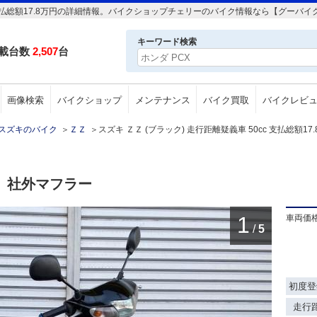
cc 支払総額17.8万円の詳細情報。バイクショップチェリーのバイク情報なら【グーバイ
キーワード検索
載台数
2,507
台
画像検索
バイクショップ
メンテナンス
バイク買取
バイクレビ
スズキのバイク
＞
ＺＺ
＞
スズキ ＺＺ (ブラック) 走行距離疑義車 50cc 支払総額17
 社外マフラー
1
車両価
/
5
初度登
走行