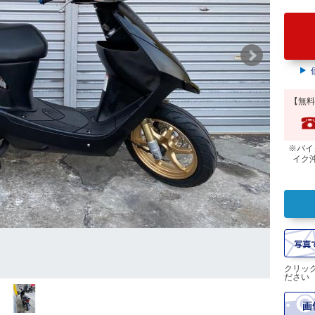
【無料
※バイ
イク
クリッ
ださい