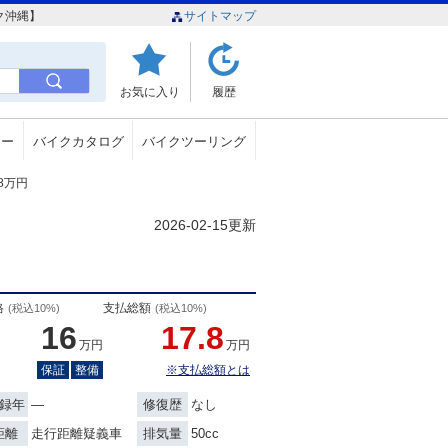
ク沖縄】
サイトマップ
お気に入り
履歴
ュー
バイクカタログ
バイクツーリング
.8万円
2026-02-15更新
格
支払総額
(税込10%)
(税込10%)
16
17.8
万円
万円
保証
整備
※支払総額とは
―
なし
録年
修復歴
走行距離疑義車
50cc
距離
排気量