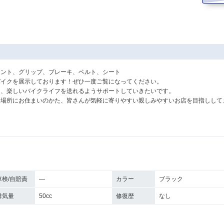
メント、グリップ、ブレーキ、ベルト、シート
バイクを展示しております！ぜひ一度ご覧になってください。
と、楽しいバイクライフを送れるようサポートしていきたいです。
た場所にお住まいのかた、皆さんが気軽に寄りやすい親しみやすいお店を目指しして
車検/自賠責
―
カラー
ブラック
排気量
50cc
修復歴
なし