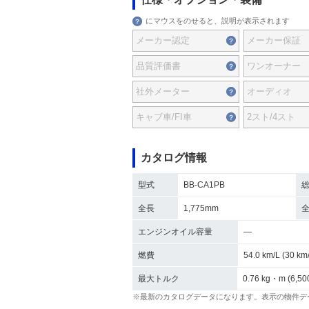
にマウスをのせると、説明が表示されます
メーカー認定
メーカー保証
品質評価書
ワンオーナー
社外メーター
オーディオ
キャブ車/FI車
2スト/4スト
カタログ情報
型式
BB-CA1PB
全長
1,775mm
エンジンオイル容量
―
燃費
54.0 km/L (30 
最大トルク
0.76 kg・m (6,50
※最新のカタログデータになります。表示の物件デ