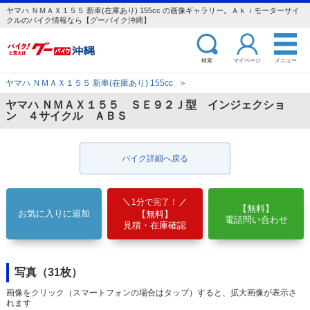
ヤマハ ＮＭＡＸ１５５ 新車(在庫あり) 155cc の画像ギャラリー。Ａｋｉモーターサイ
クルのバイク情報なら【グーバイク沖縄】
検索
マイページ
メニュー
ヤマハ ＮＭＡＸ１５５ 新車(在庫あり) 155cc
＞
ヤマハ ＮＭＡＸ１５５ ＳＥ９２Ｊ型 インジェクショ
ン ４サイクル ＡＢＳ
バイク詳細へ戻る
1分で完了！
【無料】
お気に入りに追加
【無料】
電話問い合わせ
見積・在庫確認
写真（31枚）
画像をクリック（スマートフォンの場合はタップ）すると、拡大画像が表示さ
れます