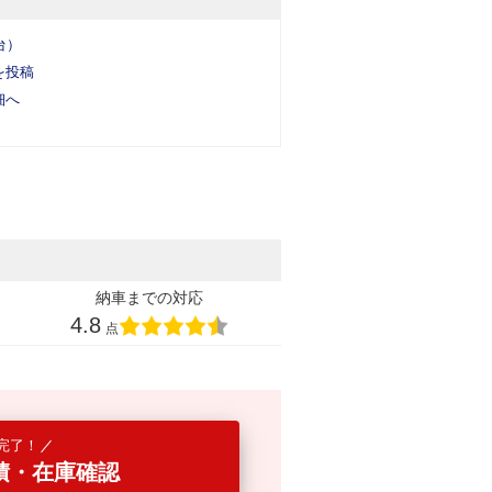
台）
を投稿
細へ
納車までの対応
4.8
点
完了！
積・在庫確認