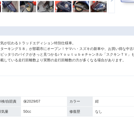
囲気が伝わるトラッドエディション特別仕様車。
ーターキング５８」が那覇市にオープン！ヤマハ・スズキの新車や、お買い得な中古
ピッタリのバイクがきっと見つかる♪Ｙｏｕｔｕｂｅチャンネル「スクキンＴＶ」
掲載している走行距離数より実際の走行距離数の方が多くなる場合があります。
車検/自賠責
保2029/07
カラー
紺
排気量
50cc
修復歴
なし