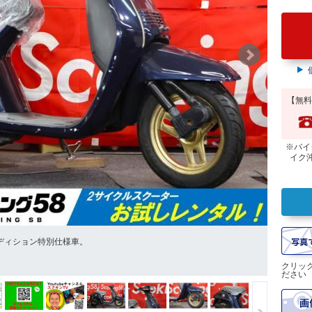
【無料
※バイ
イク
ディション特別仕様車。
クリッ
ださい