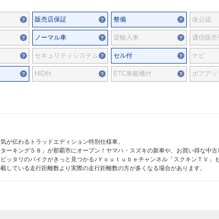
販売店保証
整備
改公認
ノーマル車
逆輸入車
通信販売
セキュリティシステム
セル付
ナビ
HID付
ETC車載機付
ボアアッ
囲気が伝わるトラッドエディション特別仕様車。
ーターキング５８」が那覇市にオープン！ヤマハ・スズキの新車や、お買い得な中古
ピッタリのバイクがきっと見つかる♪Ｙｏｕｔｕｂｅチャンネル「スクキンＴＶ」
掲載している走行距離数より実際の走行距離数の方が多くなる場合があります。