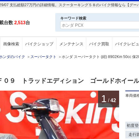
cc 保2029/07 支払総額27万円の詳細情報。スクーターキング５８のバイク情報なら【グ
キーワード検索
載台数
2,513
台
画像検索
バイクショップ
メンテナンス
バイク買取
バイクレビ
ホンダのバイク
＞
スーパータクト
＞
ホンダ スーパータクト (紺) 8902Km 50cc 保2
Ｆ０９ トラッドエディション ゴールドホイー
1
車両価
/
42
初度登
走行