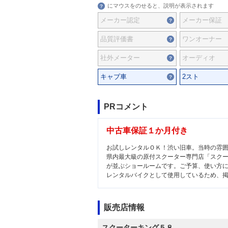
にマウスをのせると、説明が表示されます
メーカー認定
メーカー保証
品質評価書
ワンオーナー
社外メーター
オーディオ
キャブ車
2スト
PRコメント
中古車保証１か月付き
お試しレンタルＯＫ！渋い旧車。当時の雰
県内最大級の原付スクーター専門店「スク
が並ぶショールームです。ご予算、使い方に
レンタルバイクとして使用しているため、
販売店情報
スクーターキング５８