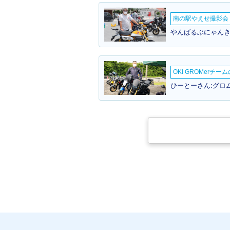
南の駅やえせ撮影会（
やんばるぶにゃんき
OKI GROMerチ
ひーとーさん:グロム