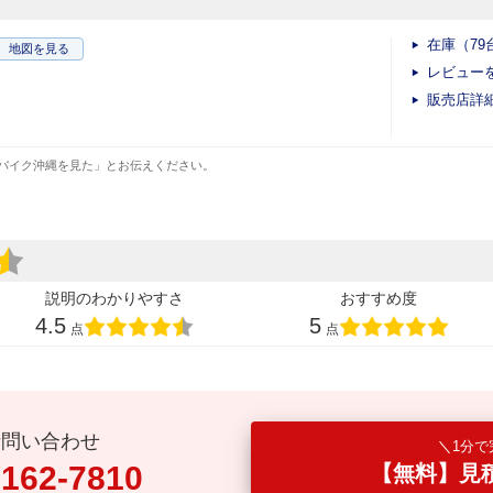
在庫（79
地図
を見る
レビュー
販売店詳
バイク沖縄を見た」とお伝えください。
説明のわかりやすさ
おすすめ度
4.5
5
点
点
話問い合わせ
1分で
0162-7810
【無料】見