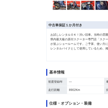
中古車保証１か月付き
お試しレンタルＯＫ！渋い旧車。当時の雰
県内最大級の原付スクーター専門店「スク
が並ぶショールームです。ご予算、使い方に
レンタルバイクとして使用しているため、
基本情報
初度登録年
―
走行距離
8902Km
仕様・オプション・装備