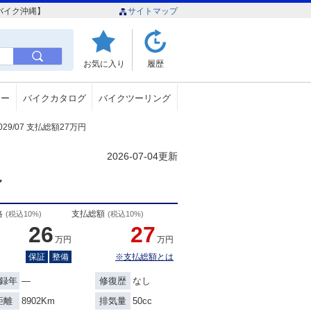
ーバイク沖縄】
サイトマップ
お気に入り
履歴
ュー
バイクカタログ
バイクツーリング
029/07 支払総額27万円
2026-07-04更新
ル
格
支払総額
(税込10%)
(税込10%)
26
27
万円
万円
保証
整備
※支払総額とは
―
なし
録年
修復歴
8902Km
50cc
距離
排気量