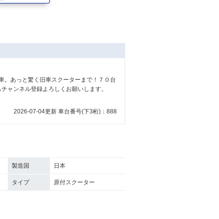
車。あっと驚く旧車スクーターまで！７０台
もチャンネル登録よろしくお願いします。
2026-07-04更新 車台番号(下3桁)：888
製造国
日本
タイプ
原付スクーター