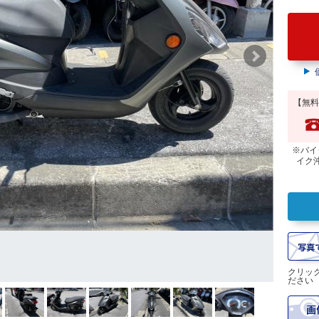
【無料
※バイ
イク
クリッ
ださい