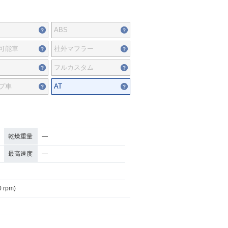
ABS
可能車
社外マフラー
フルカスタム
プ車
AT
乾燥重量
―
最高速度
―
0 rpm)