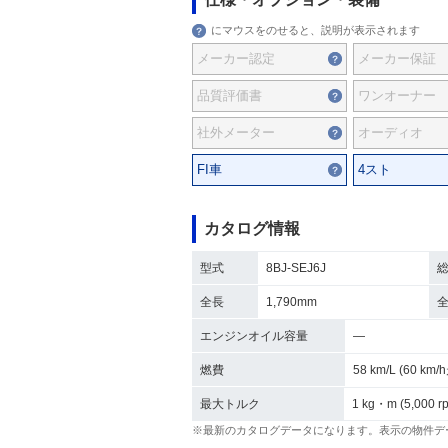
にマウスをのせると、説明が表示されます
メーカー認定
メーカー保証
品質評価書
ワンオーナー
社外メーター
オーディオ
FI車
4スト
カタログ情報
型式
8BJ-SEJ6J
全長
1,790mm
エンジンオイル容量
―
燃費
58 km/L (60 km
最大トルク
1 kg・m (5,000 r
※最新のカタログデータになります。表示の物件デ