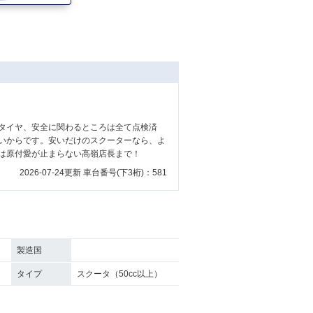
タイヤ、安全に関わるところは全て点検済
いからです。安いだけのスクーターなら、よ
は原付愛が止まらない高嶺店長まで！
2026-07-24更新 車台番号(下3桁)：581
製造国
タイプ
スクータ（50cc以上）