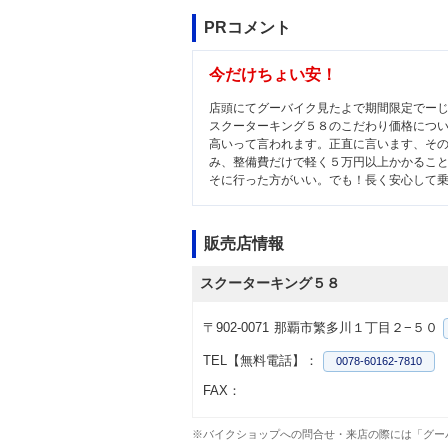
PRコメント
今だけちょい安！
店頭にてグーバイク見たよで期間限定でー
スクーターキング５８のこだわり価格につ
高いって言われます。正直に言います、そ
み、整備費だけで軽く５万円以上かかるこ
そに行った方がいい。でも！長く安心して
販売店情報
スクーターキング５８
〒902-0071
那覇市繁多川１丁目２−５０
TEL【無料電話】：
0078-60162-7810
FAX：
※バイクショップへの問合せ・来店の際には「グー