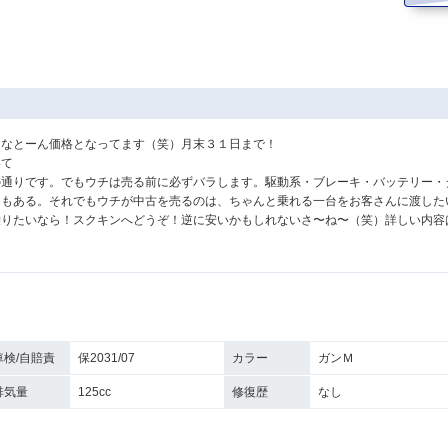
じなとーん価格となってます（笑）月末３１日まで！
いて
の通りです。でもウチは売る前に必ずバラします。駆動系・ブレーキ・バッテリー・
ともある。それでもウチが中古を売るのは、ちゃんと乗れる一台をお客さんに渡した
乗りたいなら！スクキンへどうぞ！逆に安いかもしれないさ〜ね〜（笑）詳しい内容
車検/自賠責
保2031/07
カラー
ガンＭ
排気量
125cc
修復歴
なし