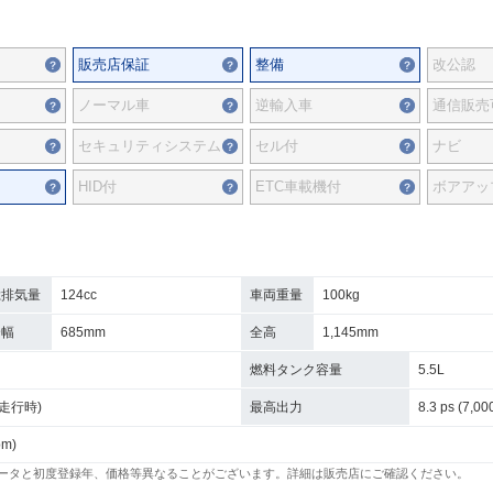
販売店保証
整備
改公認
ノーマル車
逆輸入車
通信販売
セキュリティシステム
セル付
ナビ
HID付
ETC車載機付
ボアアッ
総排気量
124cc
車両重量
100kg
全幅
685mm
全高
1,145mm
燃料タンク容量
5.5L
/h走行時)
最高出力
8.3 ps (7,00
pm)
ータと初度登録年、価格等異なることがございます。詳細は販売店にご確認ください。