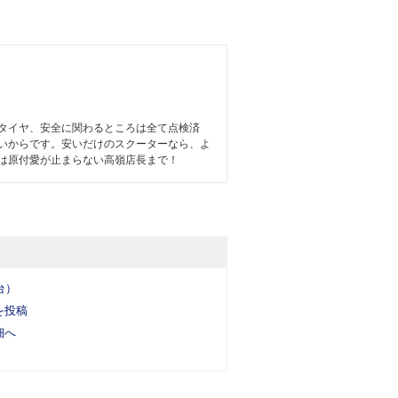
タイヤ、安全に関わるところは全て点検済
いからです。安いだけのスクーターなら、よ
は原付愛が止まらない高嶺店長まで！
台）
を投稿
細へ