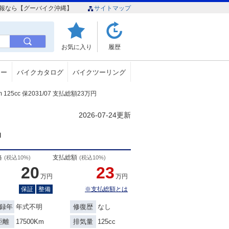
イク情報なら【グーバイク沖縄】
サイトマップ
お気に入り
履歴
ュー
バイクカタログ
バイクツーリング
125cc 保2031/07 支払総額23万円
2026-07-24更新
品
格
支払総額
(税込10%)
(税込10%)
20
23
万円
万円
保証
整備
※支払総額とは
年式不明
なし
録年
修復歴
17500Km
125cc
距離
排気量