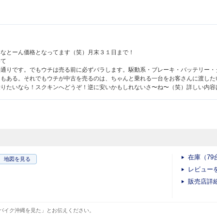
じなとーん価格となってます（笑）月末３１日まで！
いて
の通りです。でもウチは売る前に必ずバラします。駆動系・ブレーキ・バッテリー・
ともある。それでもウチが中古を売るのは、ちゃんと乗れる一台をお客さんに渡した
乗りたいなら！スクキンへどうぞ！逆に安いかもしれないさ〜ね〜（笑）詳しい内容
在庫（79
地図
を見る
レビュー
販売店詳
バイク沖縄を見た」とお伝えください。