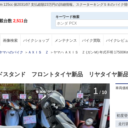
0Km 125cc 保2031/07 支払総額23万円の詳細情報。スクーターキング５８のバ
キーワード検索
載台数
2,511
台
画像検索
バイクショップ
メンテナンス
バイク買取
バイクレビ
ヤマハのバイク
＞
ＡＸＩＳ Ｚ
＞
ヤマハ ＡＸＩＳ Ｚ (ガンＭ) 年式不明 17500Km 
ドスタンド フロントタイヤ新品 リヤタイヤ新
1
車両価
/
10
初度登
走行