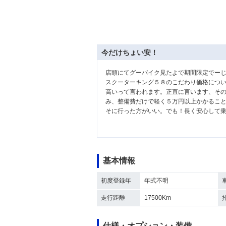
今だけちょい安！
店頭にてグーバイク見たよで期間限定でー
スクーターキング５８のこだわり価格につ
高いって言われます。正直に言います、そ
み、整備費だけで軽く５万円以上かかるこ
そに行った方がいい。でも！長く安心して
基本情報
初度登録年
年式不明
走行距離
17500Km
仕様・オプション・装備