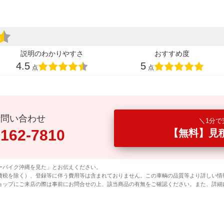
説明のわかりやすさ
おすすめ度
4.5
5
点
点
話問い合わせ
1分で
0162-7810
【無料】見
ーバイク沖縄を見た」とお伝えください。
費税を除く）、登録等に伴う費用等は含まれておりません。この車輌の品質等より詳しい情
ョップにご来店の際は事前にお問合せの上、該当商品の有無をご確認ください。また、詳細