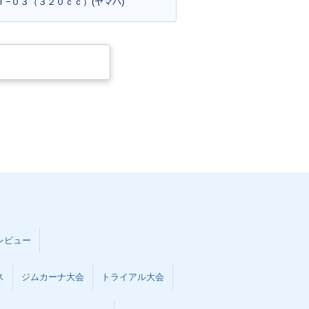
ＭＴ−０３（３２０ｃｃ）(ヤマハ)
レビュー
ス
ジムカーナ大会
トライアル大会