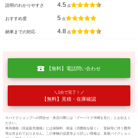
4.5
説明のわかりやすさ
点
5
おすすめ度
点
4.8
納車までの対応
点
【無料】電話問い合わせ
1分で完了！
【無料】見積・在庫確認
※バイクショップへの問合せ・来店の際には「グーバイク沖縄を見た」とお伝えく
ださい。
車両価格（現金販売価格）には保険料、税金（消費税を除く）、登録等に伴う費用
等は含まれておりません。この車輌の品質等より詳しい情報は、直接バイクショッ