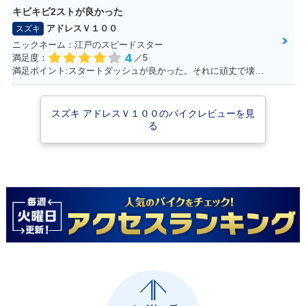
キビキビ2ストが良かった
アドレスＶ１００
スズキ
ニックネーム：江戸のスピードスター
ADDRESS V100
4
満足度：
／5
満足ポイント:スタートダッシュが良かった。それに頑丈で壊れない。燃費はそこそこ。あと、足元もフラットで、リアにはボックスを付ければ、相当量を運べます。シート下は、フルフェイスがしっかりと格納できました。あとはフロントの内側収納もたっぷりサイズで、500のペットボトルも入ります。企画でやった、V100 ツーリングは今でも思い出になってます。そんな便利な一台です。
スズキ アドレスＶ１００のバイクレビューを見
る