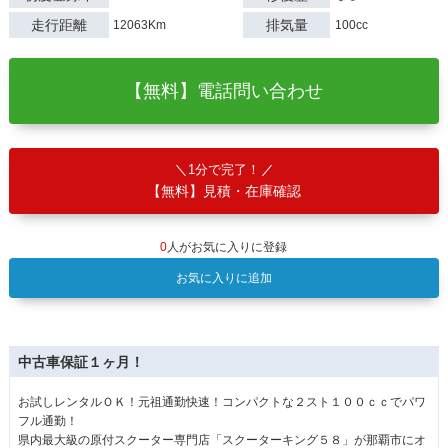
走行距離
排気量
12063Km
100cc
【無料】電話問い合わせ
1分で完了！
【無料】見積・在庫確認
0
人がお気に入りに登録
お気に入りに追加
中古車保証１ヶ月！
お試しレンタルＯＫ！元祖通勤快速！コンパクトな２スト１００ｃｃでパワ
フル通勤！
県内最大級の原付スクーター専門店「スクーターキング５８」が那覇市にオ