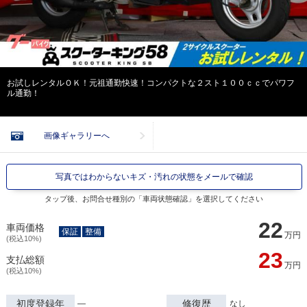
お試しレンタルＯＫ！元祖通勤快速！コンパクトな２スト１００ｃｃでパワフ
ル通勤！
画像ギャラリーへ
写真ではわからないキズ・汚れの状態をメールで確認
タップ後、お問合せ種別の「車両状態確認」を選択してください
22
車両価格
保証
整備
万円
(税込10%)
23
支払総額
万円
(税込10%)
初度登録年
修復歴
―
なし