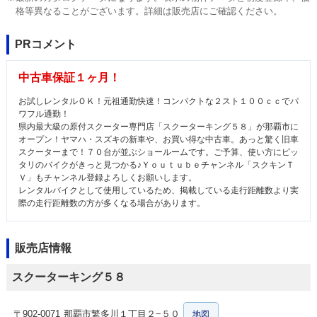
格等異なることがございます。詳細は販売店にご確認ください。
PRコメント
中古車保証１ヶ月！
お試しレンタルＯＫ！元祖通勤快速！コンパクトな２スト１００ｃｃでパ
ワフル通勤！
県内最大級の原付スクーター専門店「スクーターキング５８」が那覇市に
オープン！ヤマハ・スズキの新車や、お買い得な中古車。あっと驚く旧車
スクーターまで！７０台が並ぶショールームです。ご予算、使い方にピッ
タリのバイクがきっと見つかる♪Ｙｏｕｔｕｂｅチャンネル「スクキンＴ
Ｖ」もチャンネル登録よろしくお願いします。
レンタルバイクとして使用しているため、掲載している走行距離数より実
際の走行距離数の方が多くなる場合があります。
販売店情報
スクーターキング５８
〒902-0071
那覇市繁多川１丁目２−５０
地図