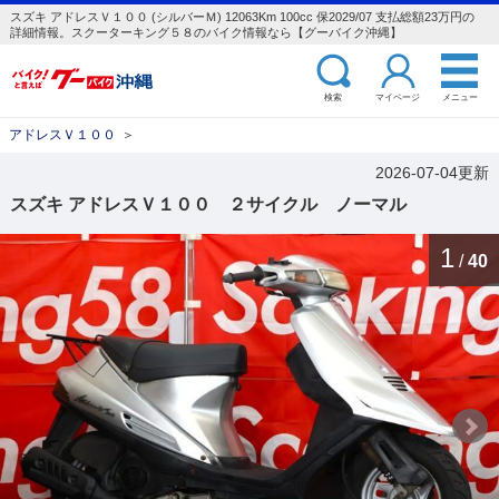
スズキ アドレスＶ１００ (シルバーＭ) 12063Km 100cc 保2029/07 支払総額23万円の
詳細情報。スクーターキング５８のバイク情報なら【グーバイク沖縄】
検索
マイページ
メニュー
アドレスＶ１００
＞
2026-07-04更新
スズキ アドレスＶ１００ ２サイクル ノーマル
1
/
40