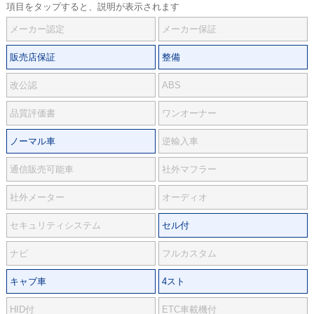
項目をタップすると、説明が表示されます
メーカー認定
メーカー保証
販売店保証
整備
改公認
ABS
品質評価書
ワンオーナー
ノーマル車
逆輸入車
通信販売可能車
社外マフラー
社外メーター
オーディオ
セキュリティシステム
セル付
ナビ
フルカスタム
キャブ車
4スト
HID付
ETC車載機付