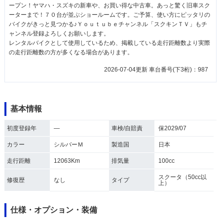
ープン！ヤマハ・スズキの新車や、お買い得な中古車。あっと驚く旧車スク
ーターまで！７０台が並ぶショールームです。ご予算、使い方にピッタリの
バイクがきっと見つかる♪Ｙｏｕｔｕｂｅチャンネル「スクキンＴＶ」もチ
ャンネル登録よろしくお願いします。
レンタルバイクとして使用しているため、掲載している走行距離数より実際
の走行距離数の方が多くなる場合があります。
2026-07-04更新 車台番号(下3桁)：987
基本情報
初度登録年
―
車検/自賠責
保2029/07
カラー
シルバーＭ
製造国
日本
走行距離
12063Km
排気量
100cc
スクータ（50cc以
修復歴
なし
タイプ
上）
仕様・オプション・装備