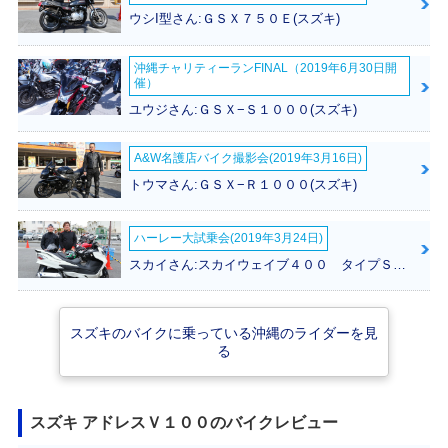
V100
V100
V100 Summer Ver
ウシI型さん:ＧＳＸ７５０Ｅ(スズキ)
sion
沖縄チャリティーランFINAL（2019年6月30日開
催）
ユウジさん:ＧＳＸ−Ｓ１０００(スズキ)
A&W名護店バイク撮影会(2019年3月16日)
2000年 ADDRESS
1999年 ADDRESS
1997年 ADDRESS
トウマさん:ＧＳＸ−Ｒ１０００(スズキ)
V100 80周年記念
V100
V100
モデル
ハーレー大試乗会(2019年3月24日)
スカイさん:スカイウェイブ４００ タイプＳ(スズキ)
スズキのバイクに乗っている沖縄のライダーを見
る
1996年 ADDRESS
1995年 ADDRESS
1991年 ADDRESS
V100
V100
V100
スズキ アドレスＶ１００のバイクレビュー