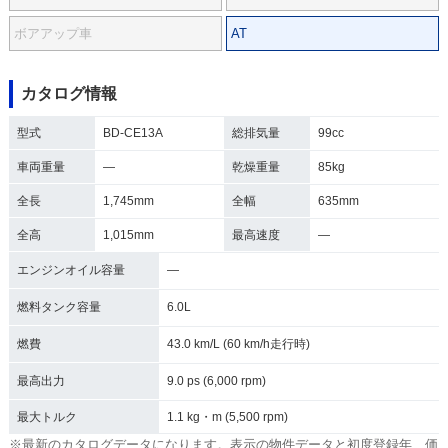
ボアアップ車
AT
カタログ情報
型式
BD-CE13A
総排気量
99cc
車両重量
―
乾燥重量
85kg
全長
1,745mm
全幅
635mm
全高
1,015mm
最高速度
―
エンジンオイル容量
―
燃料タンク容量
6.0L
燃費
43.0 km/L (60 km/h走行時)
最高出力
9.0 ps (6,000 rpm)
最大トルク
1.1 kg・m (5,500 rpm)
※最新のカタログデータになります。表示の物件データと初度登録年、価