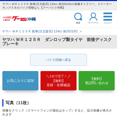
ヤマハ ＷＲ１２５Ｒ 新車(注文販売) 124cc 保2031/01の画像ギャラリー。スクーター
キング５８のバイク情報なら【グーバイク沖縄】
検索
マイページ
メニュー
ヤマハ ＷＲ１２５Ｒ 新車(注文販売) 124cc 保2031/01
＞
ヤマハ ＷＲ１２５Ｒ ダンロップ製タイヤ 前後ディスク
ブレーキ
バイク詳細へ戻る
1分で完了！
【無料】
お気に入りに追加
【無料】
電話問い合わせ
見積・在庫確認
写真（11枚）
画像をクリック（スマートフォンの場合はタップ）すると、拡大画像が表示さ
れます