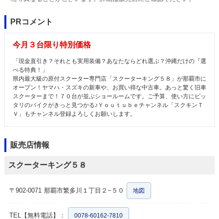
PRコメント
今月３台限り特別価格
「現金直引き？それとも実用装備？あなたならどれ選ぶ？沖縄だけの『選
べる特典！」
県内最大級の原付スクーター専門店「スクーターキング５８」が那覇市に
オープン！ヤマハ・スズキの新車や、お買い得な中古車。あっと驚く旧車
スクーターまで！７０台が並ぶショールームです。ご予算、使い方にピッ
タリのバイクがきっと見つかる♪Ｙｏｕｔｕｂｅチャンネル「スクキンＴ
Ｖ」もチャンネル登録よろしくお願いします。
販売店情報
スクーターキング５８
〒902-0071
那覇市繁多川１丁目２−５０
地図
TEL【無料電話】：
0078-60162-7810