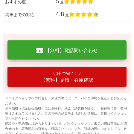
5
おすすめ度
点
4.8
納車までの対応
点
【無料】電話問い合わせ
1分で完了！
【無料】見積・在庫確認
※バイクショップへの問合せ・来店の際には「グーバイク沖縄を見た」とお伝えく
ださい。
車両価格（現金販売価格）には保険料、税金（消費税を除く）、登録等に伴う費用
等は含まれておりません。この車輌の品質等より詳しい情報は、直接バイクショッ
プへお問合せください。
商談中・売約済の場合もありますので、バイクショップにご来店の際は事前にお問
合せの上、該当商品の有無をご確認ください。また、詳細内容につきましても、必
ず各バイクショップにご確認いただきますようお願いいたします。