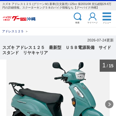
スズキ アドレス１２５ (グリーンＭ) 新車(注文販売) 125cc 保2031/08 支払総額29.8万
円の詳細情報。スクーターキング５８のバイク情報なら【グーバイク沖縄】
検索
マイページ
メニュー
アドレス１２５
＞
2026-07-24更新
スズキ アドレス１２５ 最新型 ＵＳＢ電源装備 サイド
スタンド リヤキャリア
1
/
15