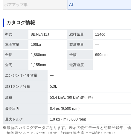
ボアアップ車
AT
カタログ情報
型式
8BJ-EN11J
総排気量
124cc
車両重量
108kg
乾燥重量
―
全長
1,880mm
全幅
690mm
全高
1,155mm
最高速度
―
エンジンオイル容量
―
燃料タンク容量
5.3L
燃費
53.4 km/L (60 km/h走行時)
最高出力
8.4 ps (6,500 rpm)
最大トルク
1.0 kg・m (5,000 rpm)
※最新のカタログデータになります。表示の物件データと初度登録年、価
格等異なることがございます。詳細は販売店にご確認ください。