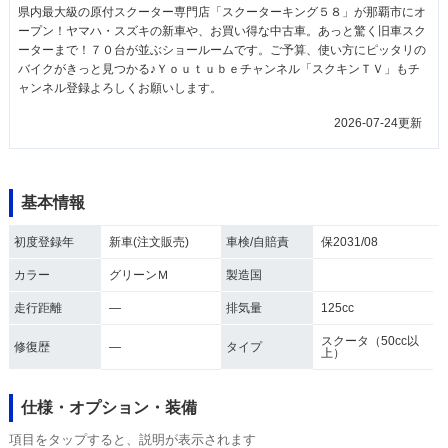
県内最大級の原付スクーター専門店「スクーターキング５８」が那覇市にオ
ープン！ヤマハ・スズキの新車や、お買い得な中古車。あっと驚く旧車スク
ーターまで！７０台が並ぶショールームです。ご予算、使い方にピッタリの
バイクがきっと見つかる♪Ｙｏｕｔｕｂｅチャンネル「スクキンＴＶ」もチ
ャンネル登録よろしくお願いします。
2026-07-24更新
基本情報
初度登録年
新車(注文販売)
車検/自賠責
保2031/08
カラー
グリーンＭ
製造国
走行距離
―
排気量
125cc
スクータ（50cc以
修復歴
―
タイプ
上）
仕様・オプション・装備
項目をタップすると、説明が表示されます