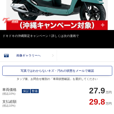
ドキドキの沖縄限定キャンペーン！詳しくは次の漫画で
画像ギャラリーへ
写真ではわからないキズ・汚れの状態をメールで確認
タップ後、お問合せ種別の「車両状態確認」を選択してください
27.9
車両価格
保証
整備
万円
(税込10%)
29.8
支払総額
万円
(税込10%)