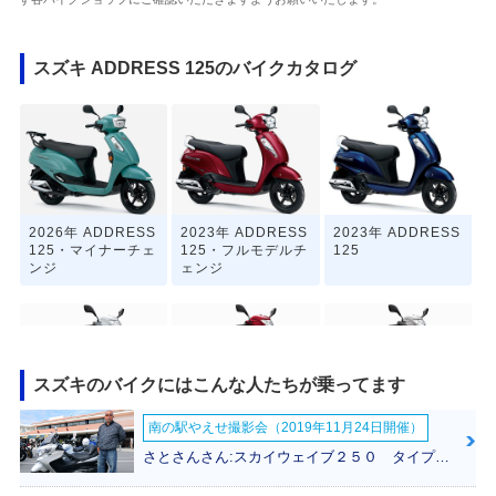
スズキ ADDRESS 125のバイクカタログ
2026年 ADDRESS
2023年 ADDRESS
2023年 ADDRESS
125・マイナーチェ
125・フルモデルチ
125
ンジ
ェンジ
スズキのバイクにはこんな人たちが乗ってます
南の駅やえせ撮影会（2019年11月24日開催）
2020年 ADDRESS
2020年 ADDRESS
2019年 ADDRESS
125フラットシート
125・カラーチェン
125フラットシート
さとさんさん:スカイウェイブ２５０ タイプＳ(スズキ)
仕様・カラーチェン
ジ
仕様・カラーチェン
ジ
ジ