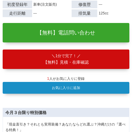
初度登録年
修復歴
新車(注文販売)
―
走行距離
排気量
―
125cc
【無料】電話問い合わせ
1分で完了！
【無料】見積・在庫確認
1
人がお気に入りに登録
お気に入りに追加
今月３台限り特別価格
「現金直引き？それとも実用装備？あなたならどれ選ぶ？沖縄だけの『選べ
る特典！」