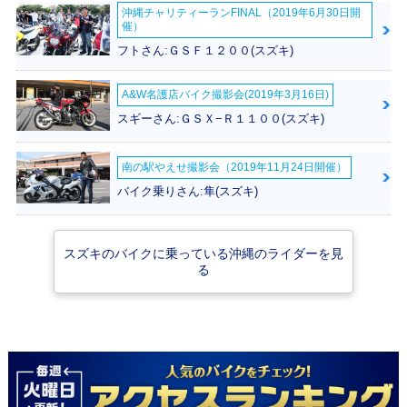
沖縄チャリティーランFINAL（2019年6月30日開
催）
フトさん:ＧＳＦ１２００(スズキ)
A&W名護店バイク撮影会(2019年3月16日)
スギーさん:ＧＳＸ−Ｒ１１００(スズキ)
2019年 ADDRESS
2018年 ADDRESS
2018年 ADDRESS
125・カラーチェン
125フラットシート
125・新登場
ジ
仕様・追加
南の駅やえせ撮影会（2019年11月24日開催）
バイク乗りさん:隼(スズキ)
スズキのバイクに乗っている沖縄のライダーを見
る
2017年 ADDRESS
125i・新登場