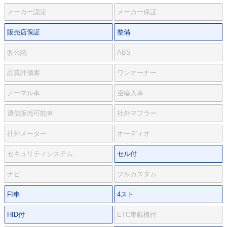
メーカー認定
メーカー保証
販売店保証
整備
改公認
ABS
品質評価書
ワンオーナー
ノーマル車
逆輸入車
通信販売可能車
社外マフラー
社外メーター
オーディオ
セキュリティシステム
セル付
ナビ
フルカスタム
FI車
4スト
HID付
ETC車載機付