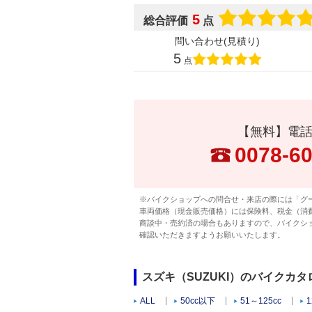
5
総合評価
点
問い合わせ(見積り)
5
点
【無料】電
0078-6
※バイクショップへの問合せ・来店の際には「グ
車両価格（現金販売価格）には保険料、税金（消
商談中・売約済の場合もありますので、バイクシ
確認いただきますようお願いいたします。
スズキ（SUZUKI）のバイクカ
ALL
50cc以下
51～125cc
1