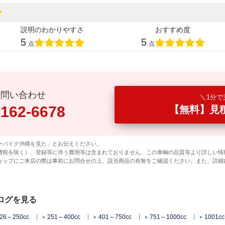
説明のわかりやすさ
おすすめ度
5
5
点
点
話問い合わせ
1分で
0162-6678
【無料】見
ーバイク沖縄を見た」とお伝えください。
費税を除く）、登録等に伴う費用等は含まれておりません。この車輌の品質等より詳しい情
ョップにご来店の際は事前にお問合せの上、該当商品の有無をご確認ください。また、詳細
タログを見る
26～250cc
251～400cc
401～750cc
751～1000cc
1001c