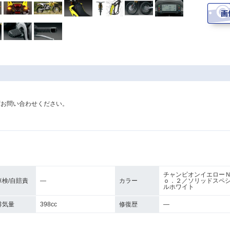
ずお問い合わせください。
チャンピオンイエロー
車検/自賠責
―
カラー
ｏ．２／ソリッドスペ
ルホワイト
排気量
398cc
修復歴
―