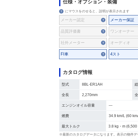
仕様・オプション・装備
にマウスをのせると、説明が表示されます
メーカー認定
メーカー保証
品質評価書
ワンオーナー
社外メーター
オーディオ
FI車
4スト
カタログ情報
型式
8BL-ER1AH
全長
2,270mm
エンジンオイル容量
―
燃費
34.9 km/L (60 
最大トルク
3.8 kg・m (6,500
※最新のカタログデータになります。表示の物件デ