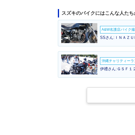
スズキのバイクにはこんな人たち
A&W名護店バイク撮影
SSさん:ＩＮＡＺＵ
沖縄チャリティーランF
伊禮さん:ＧＳＦ１２