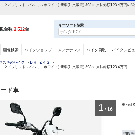
．２／ソリッドスペシャルホワイト) 新車(注文販売) 398cc 支払総額123.4万
キーワード検索
載台数
2,512
台
画像検索
バイクショップ
メンテナンス
バイク買取
バイクレビ
スズキのバイク
＞
ＤＲ−Ｚ４Ｓ
＞
２／ソリッドスペシャルホワイト) 新車(注文販売) 398cc 支払総額123.4万円
ロード車
1
車両価
/
16
初度登