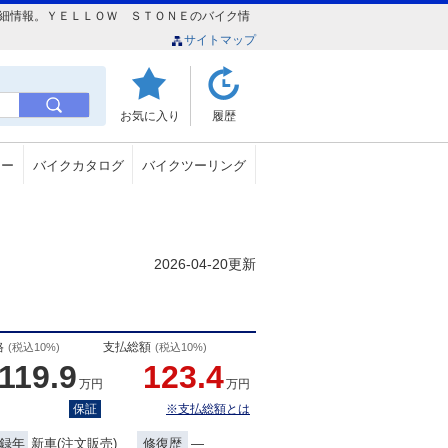
円の詳細情報。ＹＥＬＬＯＷ ＳＴＯＮＥのバイク情
サイトマップ
お気に入り
履歴
ュー
バイクカタログ
バイクツーリング
2026-04-20更新
格
支払総額
(税込10%)
(税込10%)
119.9
123.4
万円
万円
保証
※支払総額とは
新車(注文販売)
―
録年
修復歴