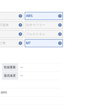
ABS
可能車
社外マフラー
フルカスタム
プ車
MT
乾燥重量
―
最高速度
―
 rpm)