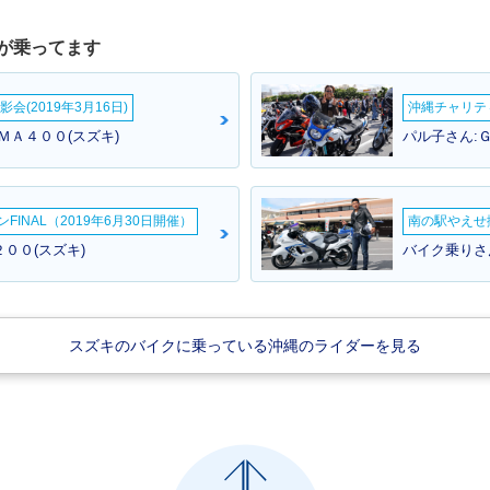
が乗ってます
会(2019年3月16日)
沖縄チャリティ
ＭＡ４００(スズキ)
パル子さん:
INAL（2019年6月30日開催）
南の駅やえせ撮
００(スズキ)
バイク乗りさん
スズキのバイクに乗っている沖縄のライダーを見る