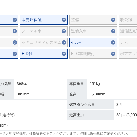
販売店保証
整備
改公認
ノーマル車
逆輸入車
通信販売
セキュリティシステム
セル付
ナビ
HID付
ETC車載機付
ボアアッ
総排気量
398cc
車両重量
151kg
全幅
885mm
全高
1,230mm
燃料タンク容量
8.7L
km/h走行時)
最高出力
38 ps (8,000
 rpm)
ータと初度登録年、価格等異なることがございます。詳細は販売店にご確認ください。