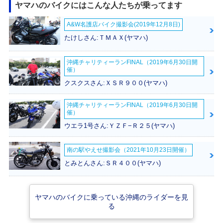
ヤマハのバイクにはこんな人たちが乗ってます
1998年 TW200E・
1998年 TW200・
1996年 TW200・
A&W名護店バイク撮影会(2019年12月8日)
追加
カラーチェンジ
カラーチェンジ
たけしさん:ＴＭＡＸ(ヤマハ)
沖縄チャリティーランFINAL（2019年6月30日開
催）
クスクスさん:ＸＳＲ９００(ヤマハ)
1993年 TW200・
1993年 TW200・
1991年 TW200・
沖縄チャリティーランFINAL（2019年6月30日開
カラーチェンジ
カラーチェンジ
カラーチェンジ
催）
ウエラ1号さん:ＹＺＦ−Ｒ２５(ヤマハ)
南の駅やえせ撮影会（2021年10月23日開催）
とみとんさん:ＳＲ４００(ヤマハ)
1987年 TW200・
新登場
ヤマハのバイクに乗っている沖縄のライダーを見
る