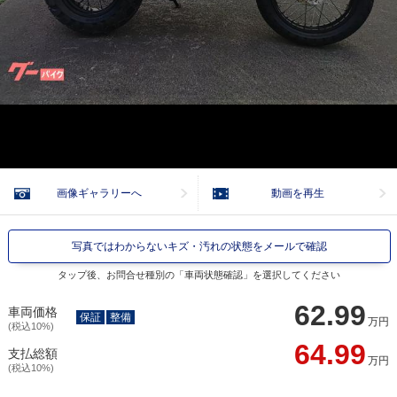
画像ギャラリーへ
動画を再生
写真ではわからないキズ・汚れの状態をメールで確認
タップ後、お問合せ種別の「車両状態確認」を選択してください
62.99
車両価格
保証
整備
万円
(税込10%)
64.99
支払総額
万円
(税込10%)