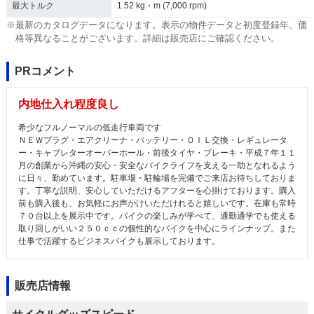
最大トルク
1.52 kg・m (7,000 rpm)
※最新のカタログデータになります。表示の物件データと初度登録年、価
格等異なることがございます。詳細は販売店にご確認ください。
PRコメント
内地仕入れ程度良し
希少なフルノーマルの低走行車両です
ＮＥＷプラグ・エアクリーナ・バッテリー・ＯＩＬ交換・レギュレータ
ー・キャブレターオーバーホール・前後タイヤ・ブレーキ・平成７年１１
月の創業から沖縄の安心・安全なバイクライフを支える一助となれるよう
に日々、勤めています。駐車場・駐輪場を完備でご来店お待ちしておりま
す。丁寧な説明、安心していただけるアフターを心掛けております。購入
前も購入後も、お気軽にお声かけいただけれると嬉しいです。在庫も常時
７０台以上を展示中です。バイクの楽しみが学べて、通勤通学でも使える
取り回しがいい２５０ｃｃの個性的なバイクを中心にラインナップ。また
仕事で活躍するビジネスバイクも展示しております。
販売店情報