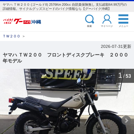
ヤマハ ＴＷ２００ (ゴールドII) 2576Km 200cc 自賠責保険無し 支払総額64.99万円の
詳細情報。サイクルグッズスピードのバイク情報なら【グーバイク沖縄】
検索
マイページ
メニュー
ＴＷ２００
＞
2026-07-31更新
ヤマハ ＴＷ２００ フロントディスクブレーキ ２０００
年モデル
1
/
53