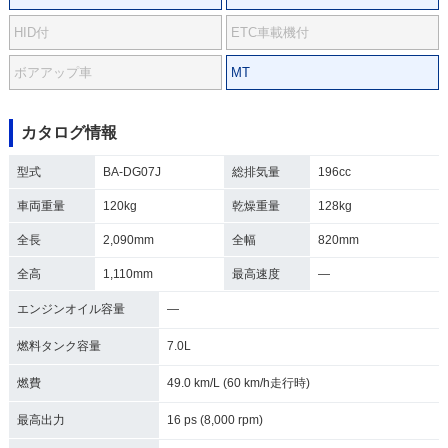
HID付
ETC車載機付
ボアアップ車
MT
カタログ情報
型式
BA-DG07J
総排気量
196cc
車両重量
120kg
乾燥重量
128kg
全長
2,090mm
全幅
820mm
全高
1,110mm
最高速度
―
エンジンオイル容量
―
燃料タンク容量
7.0L
燃費
49.0 km/L (60 km/h走行時)
最高出力
16 ps (8,000 rpm)