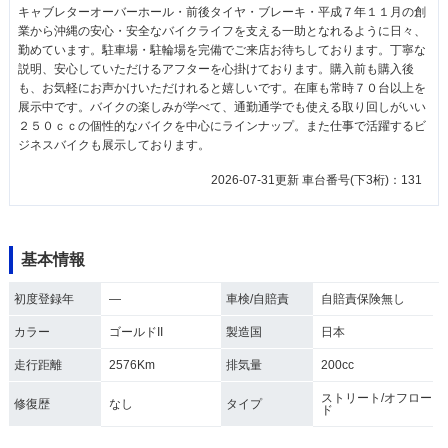
キャブレターオーバーホール・前後タイヤ・ブレーキ・平成７年１１月の創
業から沖縄の安心・安全なバイクライフを支える一助となれるように日々、
勤めています。駐車場・駐輪場を完備でご来店お待ちしております。丁寧な
説明、安心していただけるアフターを心掛けております。購入前も購入後
も、お気軽にお声かけいただけれると嬉しいです。在庫も常時７０台以上を
展示中です。バイクの楽しみが学べて、通勤通学でも使える取り回しがいい
２５０ｃｃの個性的なバイクを中心にラインナップ。また仕事で活躍するビ
ジネスバイクも展示しております。
2026-07-31更新 車台番号(下3桁)：131
基本情報
初度登録年
―
車検/自賠責
自賠責保険無し
カラー
ゴールドII
製造国
日本
走行距離
2576Km
排気量
200cc
ストリート/オフロー
修復歴
なし
タイプ
ド