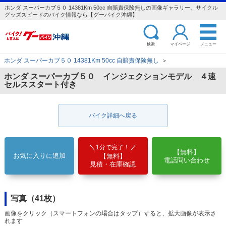
ホンダ スーパーカブ５０ 14381Km 50cc 自賠責保険無しの画像ギャラリー。サイクル
グッズスピードのバイク情報なら【グーバイク沖縄】
検索
マイページ
メニュー
ホンダ スーパーカブ５０ 14381Km 50cc 自賠責保険無し
＞
ホンダ スーパーカブ５０ インジェクションモデル ４速
セルススタート付き
バイク詳細へ戻る
1分で完了！
【無料】
お気に入りに追加
【無料】
電話問い合わせ
見積・在庫確認
写真（41枚）
画像をクリック（スマートフォンの場合はタップ）すると、拡大画像が表示さ
れます