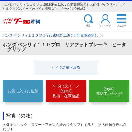
ホンダ ベンリィ１１０プロ 29198Km 110cc 自賠責保険無しの画像ギャラリー。サイ
クルグッズスピードのバイク情報なら【グーバイク沖縄】
検索
マイページ
メニュー
ホンダ ベンリィ１１０プロ 29198Km 110cc 自賠責保険無し
＞
ホンダ ベンリィ１１０プロ リアフットブレーキ ヒータ
ーグリップ
バイク詳細へ戻る
1分で完了！
【無料】
お気に入りに追加
【無料】
電話問い合わせ
見積・在庫確認
写真（53枚）
画像をクリック（スマートフォンの場合はタップ）すると、拡大画像が表示さ
れます