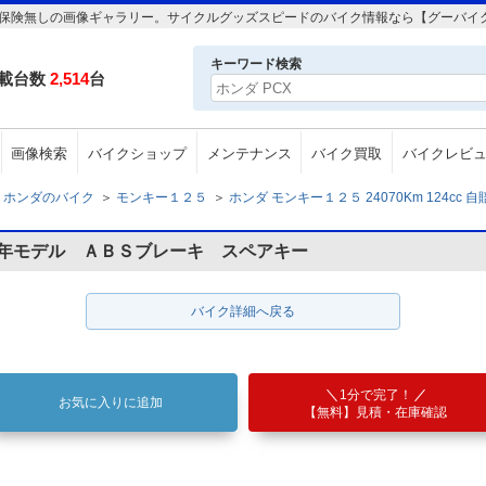
c 自賠責保険無しの画像ギャラリー。サイクルグッズスピードのバイク情報なら【グーバイ
キーワード検索
載台数
2,514
台
画像検索
バイクショップ
メンテナンス
バイク買取
バイクレビ
ホンダのバイク
＞
モンキー１２５
＞
ホンダ モンキー１２５ 24070Km 124cc
９年モデル ＡＢＳブレーキ スペアキー
バイク詳細へ戻る
1分で完了！
お気に入りに追加
【無料】見積・在庫確認