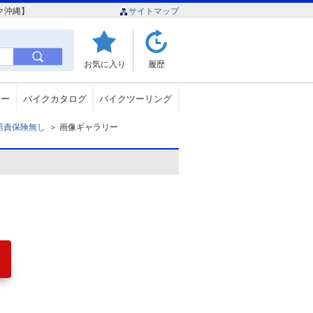
ク沖縄】
サイトマップ
お気に入り
履歴
ュー
バイクカタログ
バイクツーリング
 自賠責保険無し
＞
画像ギャラリー