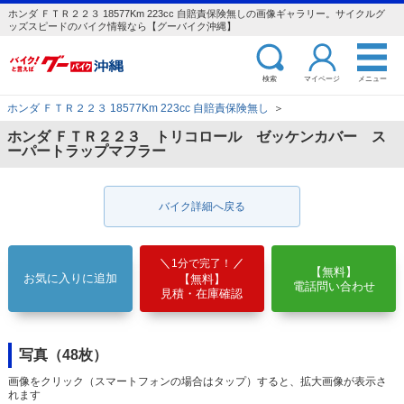
ホンダ ＦＴＲ２２３ 18577Km 223cc 自賠責保険無しの画像ギャラリー。サイクルグ
ッズスピードのバイク情報なら【グーバイク沖縄】
検索
マイページ
メニュー
ホンダ ＦＴＲ２２３ 18577Km 223cc 自賠責保険無し
＞
ホンダ ＦＴＲ２２３ トリコロール ゼッケンカバー ス
ーパートラップマフラー
バイク詳細へ戻る
1分で完了！
【無料】
お気に入りに追加
【無料】
電話問い合わせ
見積・在庫確認
写真（48枚）
画像をクリック（スマートフォンの場合はタップ）すると、拡大画像が表示さ
れます