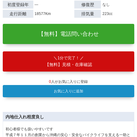
初度登録年
修復歴
―
なし
走行距離
排気量
18577Km
223cc
【無料】電話問い合わせ
1分で完了！
【無料】見積・在庫確認
0
人がお気に入りに登録
お気に入りに追加
内地仕入れ程度良し
初心者様でも扱いやすいです
平成７年１１月の創業から沖縄の安心・安全なバイクライフを支える一助と