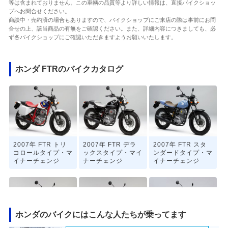
等は含まれておりません。この車輌の品質等より詳しい情報は、直接バイクショッ
プへお問合せください。
商談中・売約済の場合もありますので、バイクショップにご来店の際は事前にお問
合せの上、該当商品の有無をご確認ください。また、詳細内容につきましても、必
ず各バイクショップにご確認いただきますようお願いいたします。
ホンダ FTRのバイクカタログ
2007年 FTR トリ
2007年 FTR デラ
2007年 FTR スタ
コロールタイプ・マ
ックスタイプ・マイ
ンダードタイプ・マ
イナーチェンジ
ナーチェンジ
イナーチェンジ
ホンダのバイクにはこんな人たちが乗ってます