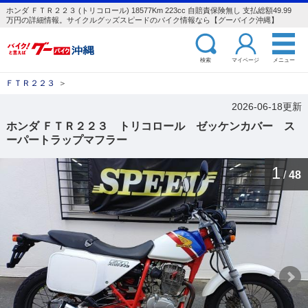
ホンダ ＦＴＲ２２３ (トリコロール) 18577Km 223cc 自賠責保険無し 支払総額49.99
万円の詳細情報。サイクルグッズスピードのバイク情報なら【グーバイク沖縄】
検索
マイページ
メニュー
ＦＴＲ２２３
＞
2026-06-18更新
ホンダ ＦＴＲ２２３ トリコロール ゼッケンカバー ス
ーパートラップマフラー
1
/
48