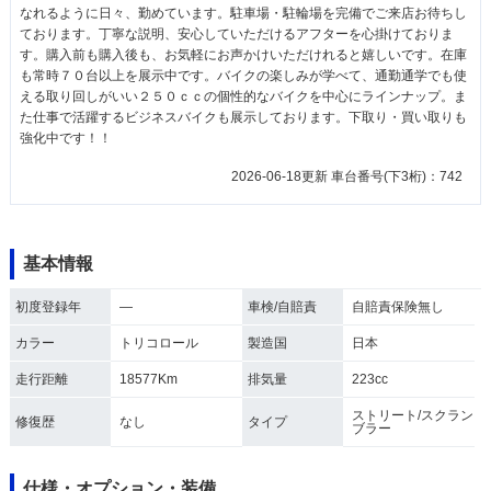
なれるように日々、勤めています。駐車場・駐輪場を完備でご来店お待ちし
ております。丁寧な説明、安心していただけるアフターを心掛けておりま
す。購入前も購入後も、お気軽にお声かけいただけれると嬉しいです。在庫
も常時７０台以上を展示中です。バイクの楽しみが学べて、通勤通学でも使
える取り回しがいい２５０ｃｃの個性的なバイクを中心にラインナップ。ま
た仕事で活躍するビジネスバイクも展示しております。下取り・買い取りも
強化中です！！
2026-06-18更新 車台番号(下3桁)：742
基本情報
初度登録年
―
車検/自賠責
自賠責保険無し
カラー
トリコロール
製造国
日本
走行距離
18577Km
排気量
223cc
ストリート/スクラン
修復歴
なし
タイプ
ブラー
仕様・オプション・装備