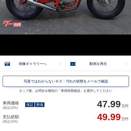
画像ギャラリーへ
動画を再生
写真ではわからないキズ・汚れの状態をメールで確認
タップ後、お問合せ種別の「車両状態確認」を選択してください
47.99
車両価格
保証
整備
万円
(税込10%)
49.99
支払総額
万円
(税込10%)