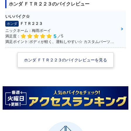
ホンダ ＦＴＲ２２３のバイクレビュー
いいバイク☆
ＦＴＲ２２３
ホンダ
ニックネーム：梅雨ボーイ
2002年 FTR・マイ
2001年 FTR・カラ
2000年 FTR・新登
5
満足度：
／5
ナーチェンジ
ーチェンジ
場
満足ポイント:ボディが軽く、運転しやすい☆ カスタムパーツも充実☆ 運転してて楽しいオススメのFTR！
ホンダ ＦＴＲ２２３のバイクレビューを見る