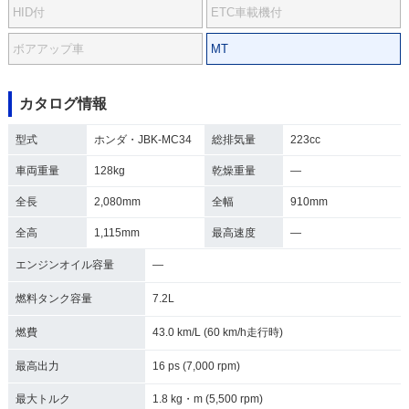
HID付
ETC車載機付
ボアアップ車
MT
カタログ情報
型式
ホンダ・JBK-MC34
総排気量
223cc
車両重量
128kg
乾燥重量
―
全長
2,080mm
全幅
910mm
全高
1,115mm
最高速度
―
エンジンオイル容量
―
燃料タンク容量
7.2L
燃費
43.0 km/L (60 km/h走行時)
最高出力
16 ps (7,000 rpm)
最大トルク
1.8 kg・m (5,500 rpm)