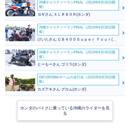
沖縄チャリティーランFINAL（2019年6月30日開
2006年 FTR トリ
2006年 FTR スタ
2005年 FTR トリ
催）
コロールカラー・カ
ンダードカラー・カ
コロールカラー・カ
ラーチェンジ
ラーチェンジ
ラーチェンジ
ヨギさん:ＸＬＲ８０Ｒ(ホンダ)
沖縄チャリティーランFINAL（2019年6月30日開
催）
けいたさん:ＣＢ４００Ｓｕｐｅｒ Ｆｏｕｒ(ホンダ)
沖縄チャリティーランFINAL（2019年6月30日開
催）
2005年 FTR ソリ
2004年 FTR モノ
2004年 FTR トリ
ッドカラー・カラー
トーンカラー・カラ
コロールカラー・カ
とーもーさん:ゴリラ(ホンダ)
チェンジ
ーチェンジ
ラーチェンジ
OKI GROMerチームの走行会（2020年9月20日開
催）
カズアキさん:グロム(ホンダ)
ホンダのバイクに乗っている沖縄のライダーを見
2003年 FTR モノ
2003年 FTR トリ
2002年 FTR223
る
トーンカラー・マイ
コロールカラー・マ
D・特別・限定仕様
ナーチェンジ
イナーチェンジ