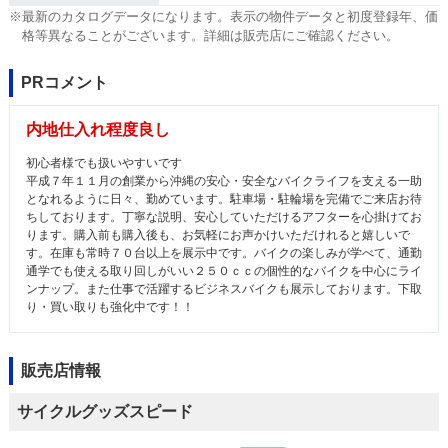
※最新のカタログデータになります。表示の物件データと初度登録年、価
格等異なることがございます。詳細は販売店にご確認ください。
PRコメント
内地仕入れ程度良し
初心者様でも扱いやすいです
平成７年１１月の創業から沖縄の安心・安全なバイクライフを支える一助
となれるように日々、勤めています。駐車場・駐輪場を完備でご来店お待
ちしております。丁寧な説明、安心していただけるアフターを心掛けてお
ります。購入前も購入後も、お気軽にお声かけいただけれると嬉しいで
す。在庫も常時７０台以上を展示中です。バイクの楽しみが学べて、通勤
通学でも使える取り回しがいい２５０ｃｃの個性的なバイクを中心にライ
ンナップ。また仕事で活躍するビジネスバイクも展示しております。下取
り・買い取りも強化中です！！
販売店情報
サイクルグッズスピード