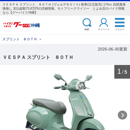
ＶＥＳＰＡ スプリント ８０ＴＨ (ヴェルデ８０ｔｈ) 新車(注文販売) 174cc 自賠責保
険無し 支払総額73.8万円の詳細情報。モトフリークウイリー とよみ店のバイク情報
なら【グーバイク沖縄】
検索
マイページ
メニュー
スプリント ８０ＴＨ
＞
2026-06-30更新
ＶＥＳＰＡ スプリント ８０ＴＨ
1
/
5