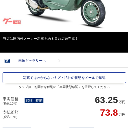
当店は国内外メーカー新車を約８０台店頭在庫！
画像ギャラリーへ
写真ではわからないキズ・汚れの状態をメールで確認
タップ後、お問合せ種別の「車両状態確認」を選択してください
63.25
車両価格
保証
整備
万円
(税込10%)
73.8
支払総額
万円
(税込10%)