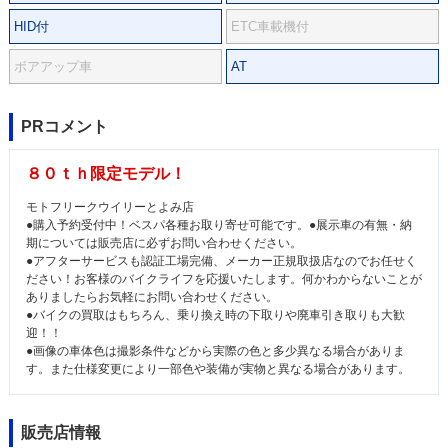
HID付
ETC車載機付
ボアアップ車
AT
PRコメント
８０ｔｈ限定モデル！
モトフリークウイリーとよみ店
●購入予約受付中！ベスパ各種お取り寄せ可能です。●展示車の有無・納
期については販売店に必ずお問い合わせください。
●アフターサービスも認証工場完備、メーカー正規取扱店なのでお任せく
ださい！お客様のバイクライフを応援いたします。何かわからないことが
ありましたらお気軽にお問い合わせください。
●バイクの買取はもちろん、乗り換え時の下取りや廃車引き取りも大歓
迎！！
●画像の車体色は撮影条件などから実際の色と多少異なる場合がありま
す。また仕様変更により一部色や装備が実物と異なる場合があります。
販売店情報