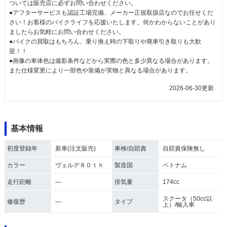
ついては販売店に必ずお問い合わせください。
●アフターサービスも認証工場完備、メーカー正規取扱店なのでお任せくだ
さい！お客様のバイクライフを応援いたします。何かわからないことがあり
ましたらお気軽にお問い合わせください。
●バイクの買取はもちろん、乗り換え時の下取りや廃車引き取りも大歓
迎！！
●画像の車体色は撮影条件などから実際の色と多少異なる場合があります。
また仕様変更により一部色や装備が実物と異なる場合があります。
2026-06-30更新
基本情報
初度登録年
新車(注文販売)
車検/自賠責
自賠責保険無し
カラー
ヴェルデ８０ｔｈ
製造国
ベトナム
走行距離
―
排気量
174cc
スクータ（50cc以
修復歴
―
タイプ
上）/輸入車