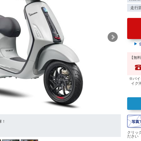
走行
【無料
※バイ
イク
庫！
クリッ
ださい