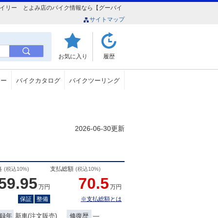
ークウイリー とよみ店のバイク情報なら【グーバイ
サイトマップ
お気に入り
履歴
ュー
バイクカタログ
バイクツーリング
2026-06-30更新
格
支払総額
(税込10%)
(税込10%)
59.95
70.5
万円
万円
保証
整備
※支払総額とは
新車(注文販売)
―
録年
修復歴