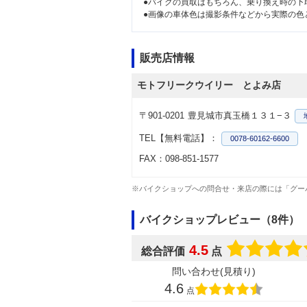
●バイクの買取はもちろん、乗り換え時の下
●画像の車体色は撮影条件などから実際の色
販売店情報
モトフリークウイリー とよみ店
〒901-0201
豊見城市真玉橋１３１−３
TEL【無料電話】：
0078-60162-6600
FAX：098-851-1577
※バイクショップへの問合せ・来店の際には「グー
バイクショップレビュー（8件）
4.5
総合評価
点
問い合わせ(見積り)
4.6
点