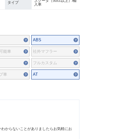
スクータ（50cc以上）/輸
タイプ
入車
ABS
可能車
社外マフラー
フルカスタム
プ車
AT
かわからないことがありましたらお気軽にお