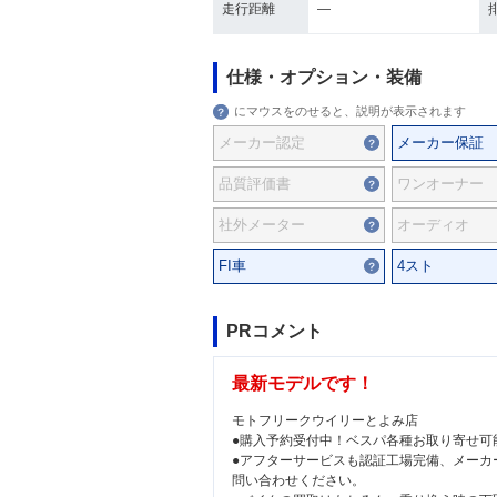
走行距離
―
仕様・オプション・装備
にマウスをのせると、説明が表示されます
メーカー認定
メーカー保証
品質評価書
ワンオーナー
社外メーター
オーディオ
FI車
4スト
PRコメント
最新モデルです！
モトフリークウイリーとよみ店
●購入予約受付中！ベスパ各種お取り寄せ可
●アフターサービスも認証工場完備、メーカ
問い合わせください。