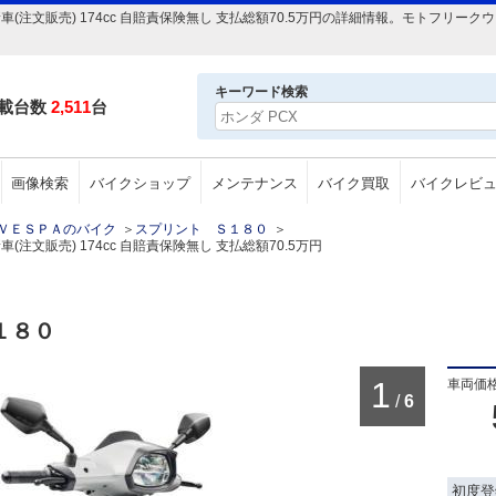
新車(注文販売) 174cc 自賠責保険無し 支払総額70.5万円の詳細情報。モトフリ
キーワード検索
載台数
2,511
台
画像検索
バイクショップ
メンテナンス
バイク買取
バイクレビ
ＶＥＳＰＡのバイク
＞
スプリント Ｓ１８０
＞
(注文販売) 174cc 自賠責保険無し 支払総額70.5万円
１８０
1
車両価
/
6
初度登