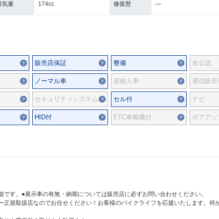
排気量
174cc
修復歴
―
販売店保証
整備
改公認
ノーマル車
逆輸入車
通信販売
セキュリティシステム
セル付
ナビ
HID付
ETC車載機付
ボアアッ
能です。●展示車の有無・納期については販売店に必ずお問い合わせください。
ー正規取扱店なのでお任せください！お客様のバイクライフを応援いたします。何