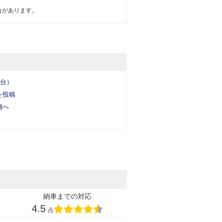
合があります。
6台）
を投稿
細へ
納車までの対応
4.5
点