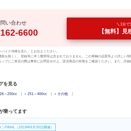
話問い合わせ
1分で
0162-6600
【無料】見
ーバイク沖縄を見た」とお伝えください。
費税を除く）、登録等に伴う費用等は含まれておりません。この車輌の品質等より詳しい情
ョップにご来店の際は事前にお問合せの上、該当商品の有無をご確認ください。また、詳細
ログを見る
26～250cc
251～400cc
その他
が乗ってます
FINAL（2019年6月30日開催）