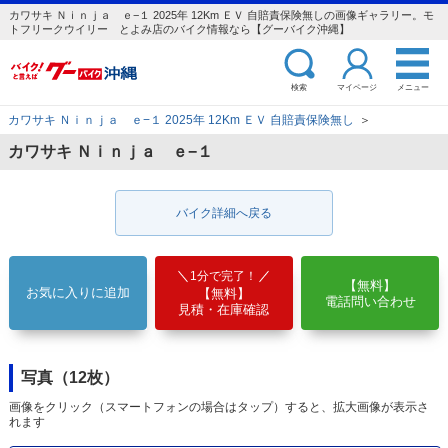
カワサキ Ｎｉｎｊａ ｅ−１ 2025年 12Km ＥＶ 自賠責保険無しの画像ギャラリー。モ
トフリークウイリー とよみ店のバイク情報なら【グーバイク沖縄】
検索
マイページ
メニュー
カワサキ Ｎｉｎｊａ ｅ−１ 2025年 12Km ＥＶ 自賠責保険無し
＞
カワサキ Ｎｉｎｊａ ｅ−１
バイク詳細へ戻る
1分で完了！
【無料】
お気に入りに追加
【無料】
電話問い合わせ
見積・在庫確認
写真（12枚）
画像をクリック（スマートフォンの場合はタップ）すると、拡大画像が表示さ
れます