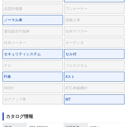
品質評価書
ワンオーナー
ノーマル車
逆輸入車
通信販売可能車
社外マフラー
社外メーター
オーディオ
セキュリティシステム
セル付
ナビ
フルカスタム
FI車
4スト
HID付
ETC車載機付
ボアアップ車
MT
カタログ情報