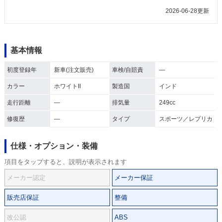
2026-06-28更新
基本情報
初度登録年
新車(注文販売)
車検/自賠責
―
カラー
ホワイトII
製造国
インド
走行距離
―
排気量
249cc
修復歴
―
タイプ
スポーツ／レプリカ
仕様・オプション・装備
項目をタップすると、説明が表示されます
メーカー認定
メーカー保証
販売店保証
整備
改公認
ABS