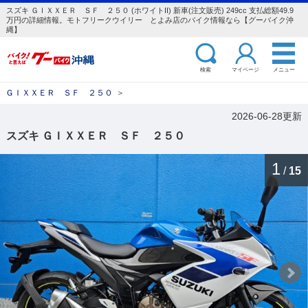
スズキ ＧＩＸＸＥＲ ＳＦ ２５０ (ホワイトII) 新車(注文販売) 249cc 支払総額49.9
万円の詳細情報。モトフリークウイリー とよみ店のバイク情報なら【グーバイク沖
縄】
検索
マイページ
メニュー
ＧＩＸＸＥＲ ＳＦ ２５０
＞
2026-06-28更新
スズキ ＧＩＸＸＥＲ ＳＦ ２５０
1
/
15