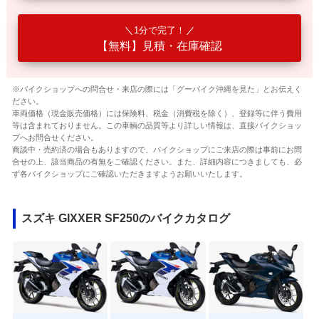
1分で完了！
【無料】見積・在庫確認
※バイクショップへの問合せ・来店の際には「グーバイク沖縄を見た」とお伝えく
ださい。
車両価格（現金販売価格）には保険料、税金（消費税を除く）、登録等に伴う費用
等は含まれておりません。この車輌の品質等より詳しい情報は、直接バイクショッ
プへお問合せください。
商談中・売約済の場合もありますので、バイクショップにご来店の際は事前にお問
合せの上、該当商品の有無をご確認ください。また、詳細内容につきましても、必
ず各バイクショップにご確認いただきますようお願いいたします。
スズキ GIXXER SF250のバイクカタログ