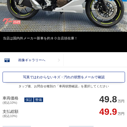
当店は国内外メーカー新車を約８０台店頭在庫！
画像ギャラリーへ
写真ではわからないキズ・汚れの状態をメールで確認
タップ後、お問合せ種別の「車両状態確認」を選択してください
49.8
車両価格
保証
整備
万円
(税込10%)
49.9
支払総額
万円
(税込10%)