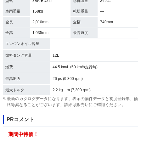
型式
8BK-ED22Y
総排気量
249cc
車両重量
158kg
乾燥重量
―
全長
2,010mm
全幅
740mm
全高
1,035mm
最高速度
―
エンジンオイル容量
―
燃料タンク容量
12L
燃費
44.5 km/L (60 km/h走行時)
最高出力
26 ps (9,300 rpm)
最大トルク
2.2 kg・m (7,300 rpm)
※最新のカタログデータになります。表示の物件データと初度登録年、価
格等異なることがございます。詳細は販売店にご確認ください。
PRコメント
期間中特価！