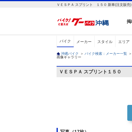
ＶＥＳＰＡ スプリント １５０ 新車(注文販売
掲
バイク
メーカー
スタイル
エリア
沖縄バイク
＞
バイク検索：メーカー一覧
＞
画像ギャラリー
ＶＥＳＰＡ スプリント１５０
写真（17枚）