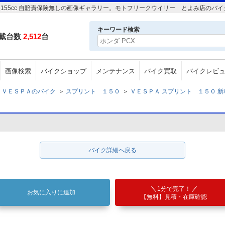
) 155cc 自賠責保険無しの画像ギャラリー。モトフリークウイリー とよみ店のバ
キーワード検索
載台数
2,512
台
画像検索
バイクショップ
メンテナンス
バイク買取
バイクレビ
ＶＥＳＰＡのバイク
＞
スプリント １５０
＞
ＶＥＳＰＡ スプリント １５０ 新車(
バイク詳細へ戻る
1分で完了！
お気に入りに追加
【無料】見積・在庫確認