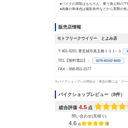
●バイクの買取はもちろん、乗り換え時の下
●画像の車体色は撮影条件などから実際の色
販売店情報
モトフリークウイリー とよみ店
〒901-0201
豊見城市真玉橋１３１−３
TEL【無料電話】：
0078-60162-6600
FAX：098-851-1577
※バイクショップへの問合せ・来店の際には「グー
バイクショップレビュー（8件）
4.5
総合評価
点
問い合わせ(見積り)
4.6
点