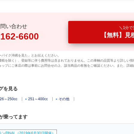
話問い合わせ
1分で
0162-6600
【無料】見
ーバイク沖縄を見た」とお伝えください。
費税を除く）、登録等に伴う費用等は含まれておりません。この車輌の品質等より詳しい情
ョップにご来店の際は事前にお問合せの上、該当商品の有無をご確認ください。また、詳細
ログを見る
26～250cc
251～400cc
その他
が乗ってます
FINAL（2019年6月30日開催）