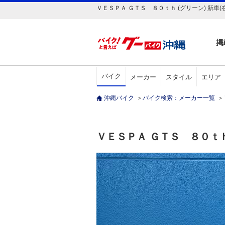
ＶＥＳＰＡ ＧＴＳ ８０ｔｈ (グリーン) 新車
掲
バイク
メーカー
スタイル
エリア
沖縄バイク
＞
バイク検索：メーカー一覧
＞
ＶＥＳＰＡ ＧＴＳ ８０ｔ