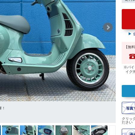
【無料
※バイ
イク
庫！
クリッ
ださい