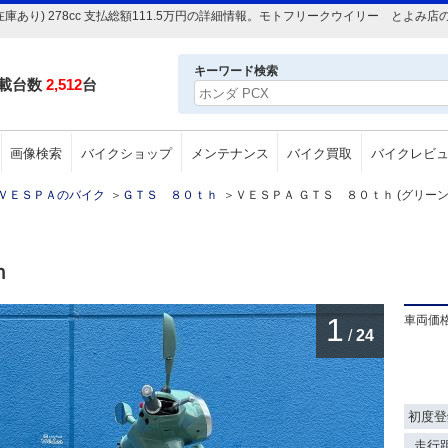
(在庫あり) 278cc 支払総額111.5万円の詳細情報。モトフリークウイリー とよ
キーワード検索
載台数
2,512
台
画像検索
バイクショップ
メンテナンス
バイク買取
バイクレビ
ＶＥＳＰＡのバイク
＞
ＧＴＳ ８０ｔｈ
＞
ＶＥＳＰＡ ＧＴＳ ８０ｔｈ (グリーン) 新
ｈ
1
車両価
/
24
初度登
走行