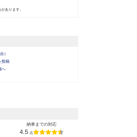
合があります。
6台）
を投稿
細へ
納車までの対応
4.5
点