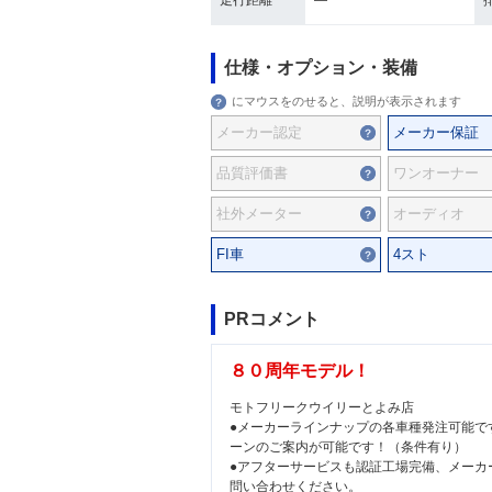
走行距離
―
仕様・オプション・装備
にマウスをのせると、説明が表示されます
メーカー認定
メーカー保証
品質評価書
ワンオーナー
社外メーター
オーディオ
FI車
4スト
PRコメント
８０周年モデル！
モトフリークウイリーとよみ店
●メーカーラインナップの各車種発注可能で
ーンのご案内が可能です！（条件有り）
●アフターサービスも認証工場完備、メーカ
問い合わせください。