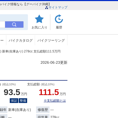
み店のバイク情報なら【グーバイク沖縄】
サイトマップ
お気に入り
履歴
ュー
バイクカタログ
バイクツーリング
車(在庫あり) 278cc 支払総額111.5万円
2026-06-23更新
格
支払総額
(税込10%)
(税込10%)
93.5
111.5
万円
万円
保証
整備
※支払総額とは
新車(在庫あり)
―
録年
修復歴
―
278cc
距離
排気量