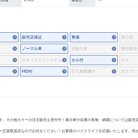
排気量
278cc
修復歴
―
販売店保証
整備
改公認
ノーマル車
逆輸入車
通信販売
セキュリティシステム
セル付
ナビ
HID付
ETC車載機付
ボアアッ
す。その他カラーの注文販売も受付中！展示車や在庫の有無・納期については販売
ー正規取扱店なのでお任せください！お客様のバイクライフを応援いたします。何