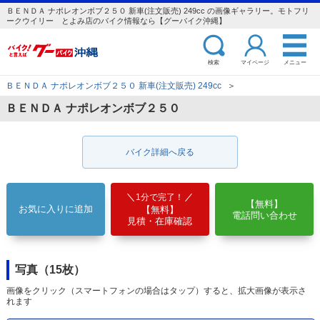
ＢＥＮＤＡ ナポレオンボブ２５０ 新車(注文販売) 249cc の画像ギャラリー。モトフリ
ークウイリー とよみ店のバイク情報なら【グーバイク沖縄】
検索
マイページ
メニュー
ＢＥＮＤＡ ナポレオンボブ２５０ 新車(注文販売) 249cc
＞
ＢＥＮＤＡ ナポレオンボブ２５０
バイク詳細へ戻る
1分で完了！
【無料】
お気に入りに追加
【無料】
電話問い合わせ
見積・在庫確認
写真（15枚）
画像をクリック（スマートフォンの場合はタップ）すると、拡大画像が表示さ
れます