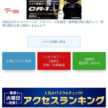
当店はガラスコーティング「ＣＲー１」の正規店！新車購入時に施工して、新
車の輝きを長く維持しませんか？
バイク詳細へ戻る
1分で完了！
【無料】
お気に入りに追加
【無料】
電話問い合わせ
見積・在庫確認