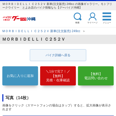
ＭＯＲＢＩＤＥＬＬＩ Ｃ２５２Ｖ 新車(注文販売) 249cc の画像ギャラリー。モトフリ
ークウイリー とよみ店のバイク情報なら【グーバイク沖縄】
検索
マイページ
メニュー
ＭＯＲＢＩＤＥＬＬＩ Ｃ２５２Ｖ 新車(注文販売) 249cc
＞
ＭＯＲＢＩＤＥＬＬＩ Ｃ２５２Ｖ
バイク詳細へ戻る
1分で完了！
【無料】
お気に入りに追加
【無料】
電話問い合わせ
見積・在庫確認
写真（14枚）
画像をクリック（スマートフォンの場合はタップ）すると、拡大画像が表示さ
れます