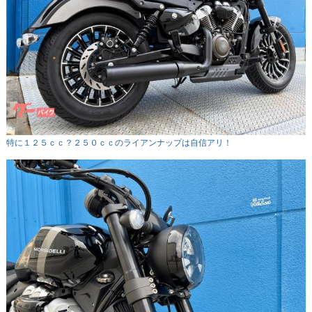
特に１２５ｃｃ？２５０ｃｃのライアンナップは自信アリ！