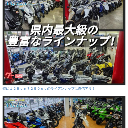
特に１２５ｃｃ？２５０ｃｃのライアンナップは自信アリ！