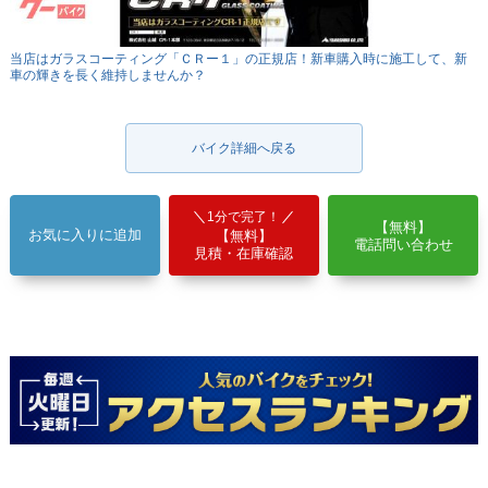
当店はガラスコーティング「ＣＲー１」の正規店！新車購入時に施工して、新
車の輝きを長く維持しませんか？
バイク詳細へ戻る
1分で完了！
【無料】
お気に入りに追加
【無料】
電話問い合わせ
見積・在庫確認