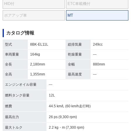
HID付
ETC車載機付
ボアアップ車
MT
カタログ情報
型式
8BK-EL11L
総排気量
249cc
車両重量
164kg
乾燥重量
―
全長
2,180mm
全幅
880mm
全高
1,355mm
最高速度
―
エンジンオイル容量
―
燃料タンク容量
12L
燃費
44.5 km/L (60 km/h走行時)
最高出力
26 ps (9,300 rpm)
最大トルク
2.2 kg・m (7,300 rpm)