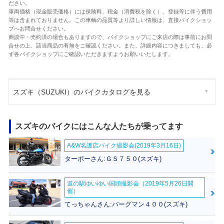
ださい。
車両価格（現金販売価格）には保険料、税金（消費税を除く）、登録等に伴う費用
等は含まれておりません。この車輌の品質等より詳しい情報は、直接バイクショッ
プへお問合せください。
商談中・売約済の場合もありますので、バイクショップにご来店の際は事前にお問
合せの上、該当商品の有無をご確認ください。また、詳細内容につきましても、必
ず各バイクショップにご確認いただきますようお願いいたします。
スズキ（SUZUKI）のバイクカタログを見る
スズキのバイクにはこんな人たちが乗ってます
A&W名護店バイク撮影会(2019年3月16日)
ターボーさん:ＧＳ７５０(スズキ)
道の駅ゆいゆい国頭撮影会（2019年5月26日開
催）
てっちゃんさん:バーグマン４００(スズキ)