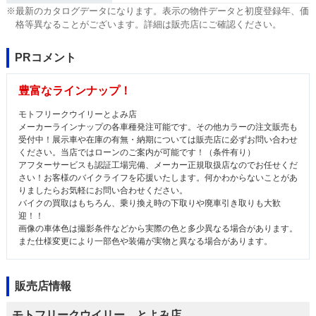
※最新のカタログデータになります。表示の物件データと初度登録年、価
格等異なることがございます。詳細は販売店にご確認ください。
PRコメント
豊富なラインナップ！
モトフリークウイリーとよみ店
メーカーラインナップの各車種発注可能です。その他カラーの注文販売も
受付中！展示車や在庫の有無・納期については販売店に必ずお問い合わせ
ください。当店ではローンのご案内が可能です！（条件有り）
アフターサービスも認証工場完備、メーカー正規取扱店なのでお任せくだ
さい！お客様のバイクライフを応援いたします。何かわからないことがあ
りましたらお気軽にお問い合わせください。
バイクの買取はもちろん、乗り換え時の下取りや廃車引き取りも大歓
迎！！
画像の車体色は撮影条件などから実際の色と多少異なる場合があります。
また仕様変更により一部色や装備が実物と異なる場合があります。
販売店情報
モトフリークウイリー とよみ店