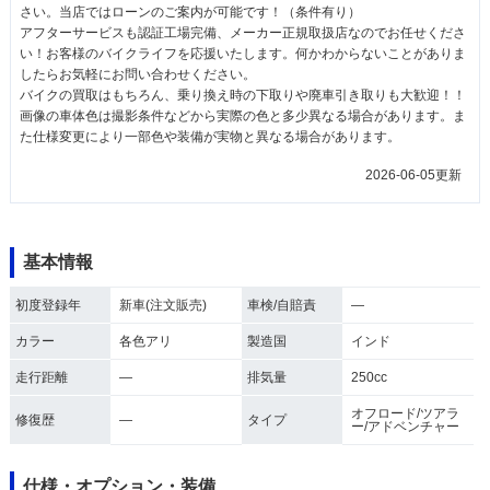
さい。当店ではローンのご案内が可能です！（条件有り）
アフターサービスも認証工場完備、メーカー正規取扱店なのでお任せくださ
い！お客様のバイクライフを応援いたします。何かわからないことがありま
したらお気軽にお問い合わせください。
バイクの買取はもちろん、乗り換え時の下取りや廃車引き取りも大歓迎！！
画像の車体色は撮影条件などから実際の色と多少異なる場合があります。ま
た仕様変更により一部色や装備が実物と異なる場合があります。
2026-06-05更新
基本情報
初度登録年
新車(注文販売)
車検/自賠責
―
カラー
各色アリ
製造国
インド
走行距離
―
排気量
250cc
オフロード/ツアラ
修復歴
―
タイプ
ー/アドベンチャー
仕様・オプション・装備