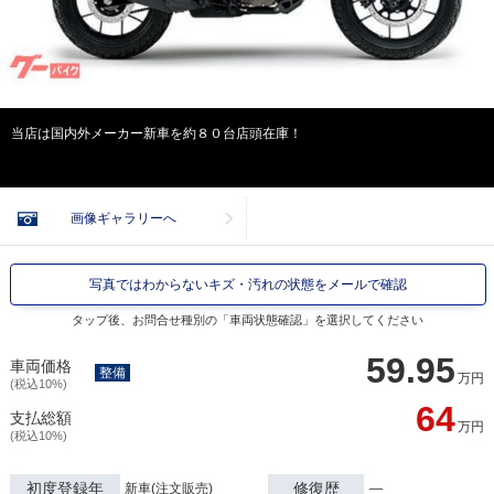
当店は国内外メーカー新車を約８０台店頭在庫！
画像ギャラリーへ
写真ではわからないキズ・汚れの状態をメールで確認
タップ後、お問合せ種別の「車両状態確認」を選択してください
59.95
車両価格
整備
万円
(税込10%)
64
支払総額
万円
(税込10%)
初度登録年
修復歴
新車(注文販売)
―