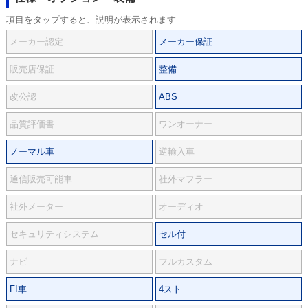
項目をタップすると、説明が表示されます
メーカー認定
メーカー保証
販売店保証
整備
改公認
ABS
品質評価書
ワンオーナー
ノーマル車
逆輸入車
通信販売可能車
社外マフラー
社外メーター
オーディオ
セキュリティシステム
セル付
ナビ
フルカスタム
FI車
4スト