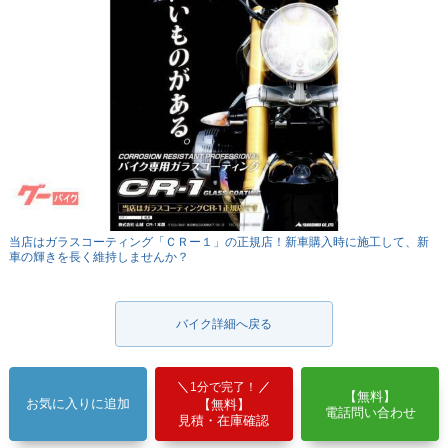
当店はガラスコーティング「ＣＲー１」の正規店！新車購入時に施工して、新
車の輝きを長く維持しませんか？
バイク詳細へ戻る
1分で完了！
【無料】
お気に入りに追加
【無料】
電話問い合わせ
見積・在庫確認