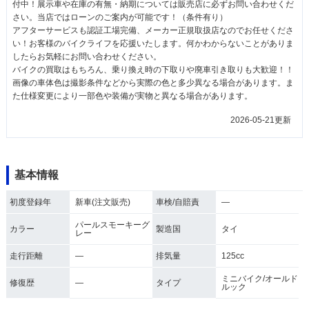
付中！展示車や在庫の有無・納期については販売店に必ずお問い合わせくだ
さい。当店ではローンのご案内が可能です！（条件有り）
アフターサービスも認証工場完備、メーカー正規取扱店なのでお任せくださ
い！お客様のバイクライフを応援いたします。何かわからないことがありま
したらお気軽にお問い合わせください。
バイクの買取はもちろん、乗り換え時の下取りや廃車引き取りも大歓迎！！
画像の車体色は撮影条件などから実際の色と多少異なる場合があります。ま
た仕様変更により一部色や装備が実物と異なる場合があります。
2026-05-21更新
基本情報
初度登録年
新車(注文販売)
車検/自賠責
―
パールスモーキーグ
カラー
製造国
タイ
レー
走行距離
―
排気量
125cc
ミニバイク/オールド
修復歴
―
タイプ
ルック