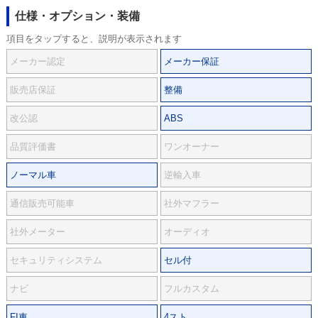
仕様・オプション・装備
項目をタップすると、説明が表示されます
メーカー認定
メーカー保証
販売店保証
整備
改公認
ABS
品質評価書
ワンオーナー
ノーマル車
逆輸入車
通信販売可能車
社外マフラー
社外メーター
オーディオ
セキュリティシステム
セル付
ナビ
フルカスタム
FI車
4スト