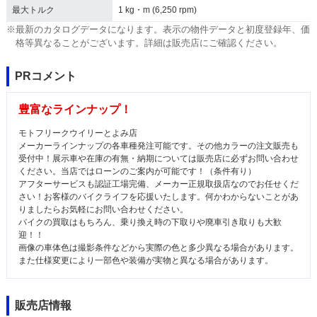
最大トルク
1 kg・m (6,250 rpm)
※最新のカタログデータになります。表示の物件データと初度登録年、価
格等異なることがございます。詳細は販売店にご確認ください。
PRコメント
豊富なラインナップ！
モトフリークウイリーとよみ店
メーカーラインナップの各車種発注可能です。その他カラーの注文販売も
受付中！展示車や在庫の有無・納期については販売店に必ずお問い合わせ
ください。当店ではローンのご案内が可能です！（条件有り）
アフターサービスも認証工場完備、メーカー正規取扱店なのでお任せくだ
さい！お客様のバイクライフを応援いたします。何かわからないことがあ
りましたらお気軽にお問い合わせください。
バイクの買取はもちろん、乗り換え時の下取りや廃車引き取りも大歓
迎！！
画像の車体色は撮影条件などから実際の色と多少異なる場合があります。
また仕様変更により一部色や装備が実物と異なる場合があります。
販売店情報