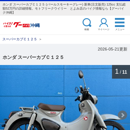
ホンダ スーパーカブＣ１２５ (パールスモーキーグレー) 新車(注文販売) 125cc 支払総
額52万円の詳細情報。モトフリークウイリー とよみ店のバイク情報なら【グーバイ
ク沖縄】
検索
マイページ
メニュー
スーパーカブＣ１２５
＞
2026-05-21更新
ホンダ スーパーカブＣ１２５
1
/
11