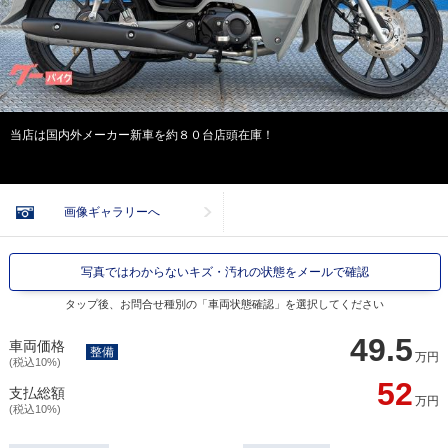
当店は国内外メーカー新車を約８０台店頭在庫！
画像ギャラリーへ
写真ではわからないキズ・汚れの状態をメールで確認
タップ後、お問合せ種別の「車両状態確認」を選択してください
49.5
車両価格
整備
万円
(税込10%)
52
支払総額
万円
(税込10%)