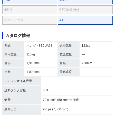
HID付
ETC車載機付
ボアアップ車
AT
カタログ情報
型式
ホンダ・8BJ-JA58
総排気量
123cc
車両重量
110kg
乾燥重量
―
全長
1,915mm
全幅
720mm
全高
1,000mm
最高速度
―
エンジンオイル容量
―
燃料タンク容量
3.7L
燃費
70.0 km/L (60 km/h走行時)
最高出力
9.8 ps (7,500 rpm)