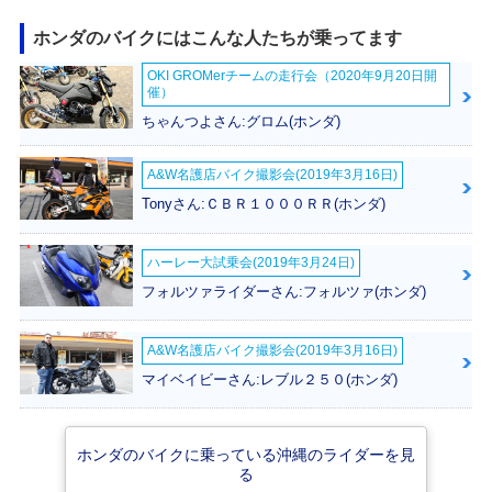
ホンダのバイクにはこんな人たちが乗ってます
OKI GROMerチームの走行会（2020年9月20日開
2021年 Super Cub
2020年 Super Cub
2019年 Super Cub
催）
C125・フルモデル
C125・カラーチェ
C125・カラーチェ
チェンジ
ンジ
ンジ
ちゃんつよさん:グロム(ホンダ)
A&W名護店バイク撮影会(2019年3月16日)
Tonyさん:ＣＢＲ１０００ＲＲ(ホンダ)
ハーレー大試乗会(2019年3月24日)
2018年 Super Cub
Super Cub C12
フォルツァライダーさん:フォルツァ(ホンダ)
C125・新登場
5・その他
A&W名護店バイク撮影会(2019年3月16日)
マイベイビーさん:レブル２５０(ホンダ)
ホンダのバイクに乗っている沖縄のライダーを見
る