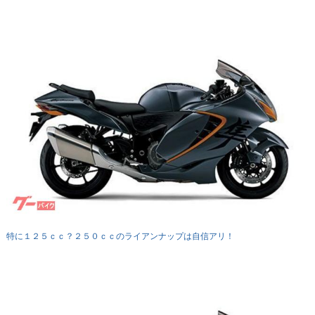
特に１２５ｃｃ？２５０ｃｃのライアンナップは自信アリ！