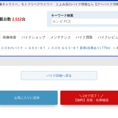
cc の画像ギャラリー。モトフリークウイリー とよみ店のバイク情報なら【グーバイク沖
キーワード検索
載台数
2,512
台
画像検索
バイクショップ
メンテナンス
バイク買取
バイクレビ
スズキのバイク
＞
ＧＳＸ−８Ｔ
＞
スズキ ＧＳＸ−８Ｔ 新車(在庫あり) 775cc
＞
バイク詳細へ戻る
1分で完了！
お気に入りに追加
【無料】見積・在庫確認