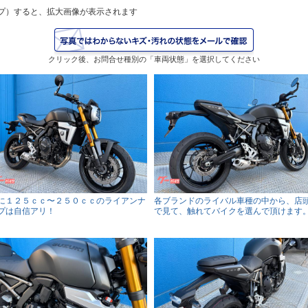
プ）すると、拡大画像が表示されます
クリック後、お問合せ種別の「車両状態」を選択してください
に１２５ｃｃ〜２５０ｃｃのライアンナ
各ブランドのライバル車種の中から、店
プは自信アリ！
で見て、触れてバイクを選んで頂けます