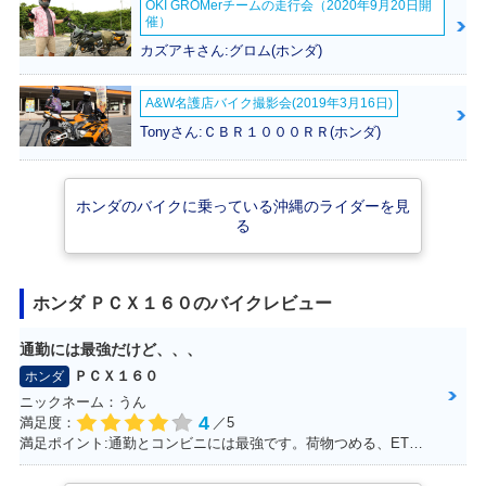
OKI GROMerチームの走行会（2020年9月20日開
催）
カズアキさん:グロム(ホンダ)
A&W名護店バイク撮影会(2019年3月16日)
Tonyさん:ＣＢＲ１０００ＲＲ(ホンダ)
ホンダのバイクに乗っている沖縄のライダーを見
る
ホンダ ＰＣＸ１６０のバイクレビュー
通勤には最強だけど、、、
ＰＣＸ１６０
ホンダ
ニックネーム：うん
4
満足度：
／5
満足ポイント:通勤とコンビニには最強です。荷物つめる、ETC.車載カメラ、ロングスクリーンでした。平和な日本を肌で感じることできます。 けれど、、、