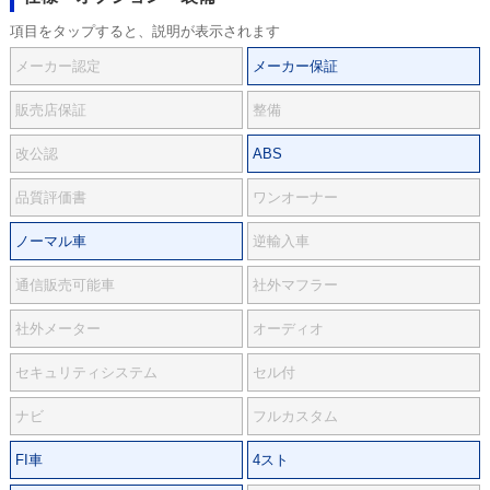
項目をタップすると、説明が表示されます
メーカー認定
メーカー保証
販売店保証
整備
改公認
ABS
品質評価書
ワンオーナー
ノーマル車
逆輸入車
通信販売可能車
社外マフラー
社外メーター
オーディオ
セキュリティシステム
セル付
ナビ
フルカスタム
FI車
4スト