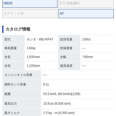
HID付
ETC車載機付
ボアアップ車
AT
カタログ情報
型式
ホンダ・8BJ-KF47
総排気量
156cc
車両重量
134kg
乾燥重量
―
全長
1,935mm
全幅
740mm
全高
1,105mm
最高速度
―
エンジンオイル容量
―
燃料タンク容量
8.1L
燃費
53.5 km/L (60 km/h走行時)
最高出力
15.8 ps (8,500 rpm)
最大トルク
1.5 kg・m (6,500 rpm)