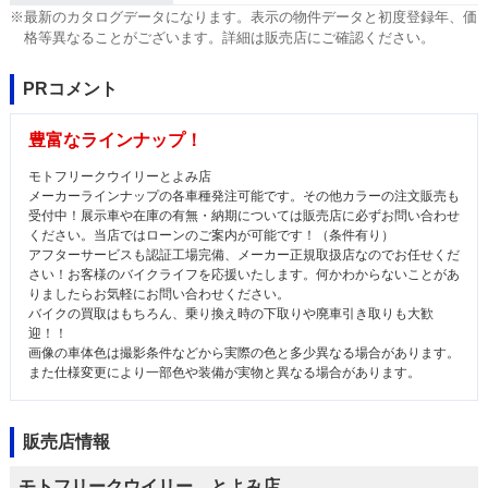
※最新のカタログデータになります。表示の物件データと初度登録年、価
格等異なることがございます。詳細は販売店にご確認ください。
PRコメント
豊富なラインナップ！
モトフリークウイリーとよみ店
メーカーラインナップの各車種発注可能です。その他カラーの注文販売も
受付中！展示車や在庫の有無・納期については販売店に必ずお問い合わせ
ください。当店ではローンのご案内が可能です！（条件有り）
アフターサービスも認証工場完備、メーカー正規取扱店なのでお任せくだ
さい！お客様のバイクライフを応援いたします。何かわからないことがあ
りましたらお気軽にお問い合わせください。
バイクの買取はもちろん、乗り換え時の下取りや廃車引き取りも大歓
迎！！
画像の車体色は撮影条件などから実際の色と多少異なる場合があります。
また仕様変更により一部色や装備が実物と異なる場合があります。
販売店情報
モトフリークウイリー とよみ店