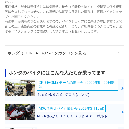
ださい。
車両価格（現金販売価格）には保険料、税金（消費税を除く）、登録等に伴う費用
等は含まれておりません。この車輌の品質等より詳しい情報は、直接バイクショッ
プへお問合せください。
商談中・売約済の場合もありますので、バイクショップにご来店の際は事前にお問
合せの上、該当商品の有無をご確認ください。また、詳細内容につきましても、必
ず各バイクショップにご確認いただきますようお願いいたします。
ホンダ（HONDA）のバイクカタログを見る
ホンダのバイクにはこんな人たちが乗ってます
OKI GROMerチームの走行会（2020年9月20日開
催）
ちゃんゆきさん:グロム(ホンダ)
A&W名護店バイク撮影会(2019年3月16日)
M・Kさん:ＣＢ４００Ｓｕｐｅｒ ボルドール(ホンダ)