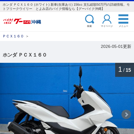
ホンダ ＰＣＸ１６０ (ホワイト) 新車(在庫あり) 156cc 支払総額50万円の詳細情報。モ
トフリークウイリー とよみ店のバイク情報なら【グーバイク沖縄】
検索
マイページ
メニュー
ＰＣＸ１６０
＞
2026-05-01更新
ホンダ ＰＣＸ１６０
1
/
15