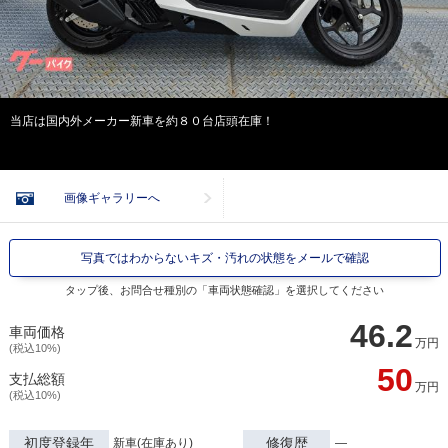
当店は国内外メーカー新車を約８０台店頭在庫！
画像ギャラリーへ
写真ではわからないキズ・汚れの状態をメールで確認
タップ後、お問合せ種別の「車両状態確認」を選択してください
46.2
車両価格
万円
(税込10%)
50
支払総額
万円
(税込10%)
初度登録年
修復歴
新車(在庫あり)
―