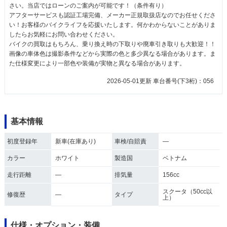
さい。当店ではローンのご案内が可能です！（条件有り）
アフターサービスも認証工場完備、メーカー正規取扱店なのでお任せくださ
い！お客様のバイクライフを応援いたします。何かわからないことがありま
したらお気軽にお問い合わせください。
バイクの買取はもちろん、乗り換え時の下取りや廃車引き取りも大歓迎！！
画像の車体色は撮影条件などから実際の色と多少異なる場合があります。ま
た仕様変更により一部色や装備が実物と異なる場合があります。
2026-05-01更新 車台番号(下3桁)：056
基本情報
初度登録年
新車(在庫あり)
車検/自賠責
―
カラー
ホワイト
製造国
ベトナム
走行距離
―
排気量
156cc
スクータ（50cc以
修復歴
―
タイプ
上）
仕様・オプション・装備