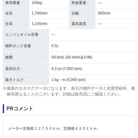
車両重量
100kg
乾燥重量
―
全長
1,790mm
全幅
685mm
全高
1,145mm
最高速度
―
エンジンオイル容量
―
燃料タンク容量
5.5L
燃費
58 km/L (60 km/h走行時)
最高出力
8.3 ps (7,000 rpm)
最大トルク
1 kg・m (5,000 rpm)
※最新のカタログデータになります。表示の物件データと初度登録年、価
格等異なることがございます。詳細は販売店にご確認ください。
PRコメント
メーター交換前１２７５０ｋｍ、交換後４３０１ｋｍ。