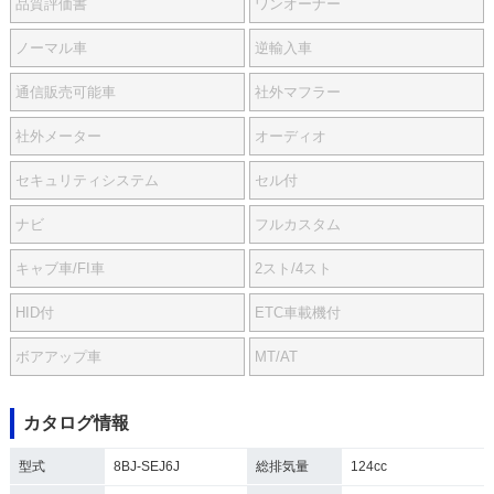
品質評価書
ワンオーナー
ノーマル車
逆輸入車
通信販売可能車
社外マフラー
社外メーター
オーディオ
セキュリティシステム
セル付
ナビ
フルカスタム
キャブ車/FI車
2スト/4スト
HID付
ETC車載機付
ボアアップ車
MT/AT
カタログ情報
型式
8BJ-SEJ6J
総排気量
124cc