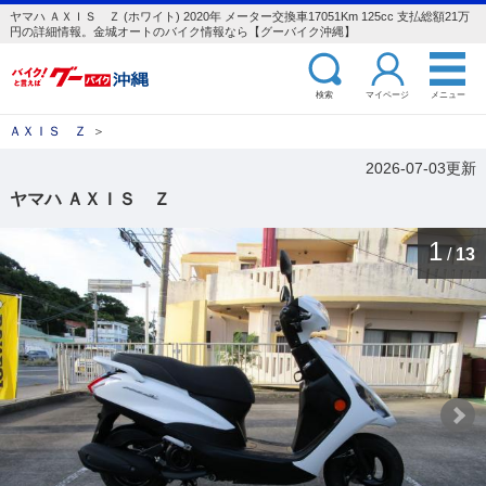
ヤマハ ＡＸＩＳ Ｚ (ホワイト) 2020年 メーター交換車17051Km 125cc 支払総額21万
円の詳細情報。金城オートのバイク情報なら【グーバイク沖縄】
検索
マイページ
メニュー
ＡＸＩＳ Ｚ
＞
2026-07-03更新
ヤマハ ＡＸＩＳ Ｚ
1
/
13