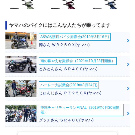
ヤマハのバイクにはこんな人たちが乗ってます
2021年 AXIS Z・
2019年 AXIS Z・
2017年 AXIS Z・
A&W名護店バイク撮影会(2019年3月16日)
カラーチェンジ
カラーチェンジ
新登場
徳さん:ＷＲ２５０Ｘ(ヤマハ)
南の駅やえせ撮影会（2021年10月23日開催）
とみとんさん:ＳＲ４００(ヤマハ)
ハーレー大試乗会(2019年3月24日)
じゅんじさん:ＲＺ２５０Ｒ(ヤマハ)
沖縄チャリティーランFINAL（2019年6月30日開
催）
グッチさん:ＳＲ４００(ヤマハ)