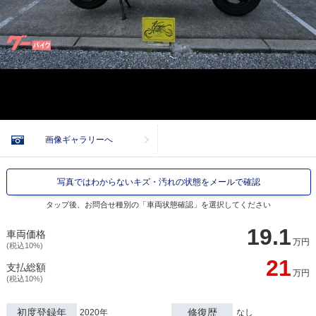
画像ギャラリーへ
写真ではわからないキズ・汚れの状態をメールで確認
タップ後、お問合せ種別の「車両状態確認」を選択してください
19.1
車両価格
万円
(税込10%)
21
支払総額
万円
(税込10%)
初度登録年
修復歴
2020年
なし