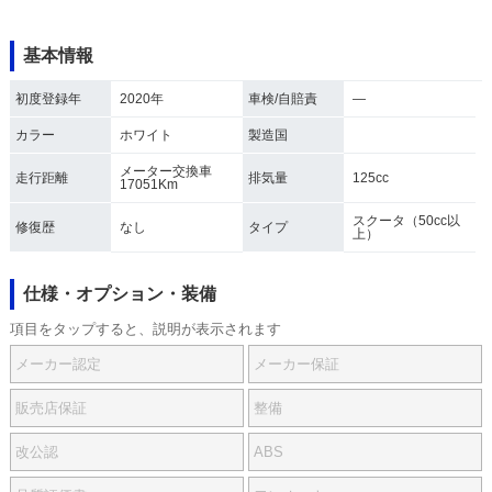
基本情報
初度登録年
2020年
車検/自賠責
―
カラー
ホワイト
製造国
メーター交換車
走行距離
排気量
125cc
17051Km
スクータ（50cc以
修復歴
なし
タイプ
上）
仕様・オプション・装備
項目をタップすると、説明が表示されます
メーカー認定
メーカー保証
販売店保証
整備
改公認
ABS