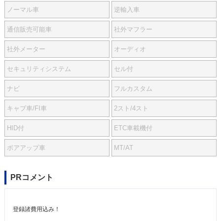
ノーマル車
逆輸入車
通信販売可能車
社外マフラー
社外メーター
オーディオ
セキュリティシステム
セル付
ナビ
フルカスタム
キャブ車/FI車
2スト/4スト
HID付
ETC車載機付
ボアアップ車
MT/AT
PRコメント
登録諸費用込み！