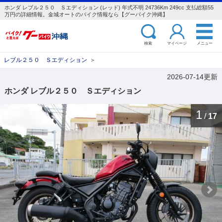
ホンダ レブル２５０ Ｓエディション (レッド) 年式不明 24736Km 249cc 支払総額55
万円の詳細情報。金城オートのバイク情報なら【グーバイク沖縄】
検索
マイページ
メニュー
レブル２５０ Ｓエディション
＞
2026-07-14更新
ホンダ レブル２５０ Ｓエディション
1
/
17