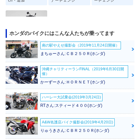
ch・追加
ナーチェンジ
ーチェンジ
ホンダのバイクにはこんな人たちが乗ってます
南の駅やえせ撮影会（2019年11月24日開催）
2020年 REBEL 25
0 S Edition・新登
まちゅーさん:ＣＢ２５０Ｒ(ホンダ)
場
沖縄チャリティーランFINAL（2019年6月30日開
催）
かーずーさん:ＨＯＲＮＥＴ(ホンダ)
ハーレー大試乗会(2019年3月24日)
RTさん:スティード４００(ホンダ)
A&W名護店バイク撮影会(2019年4月20日)
りゅうきさん:ＣＢＲ２５０Ｒ(ホンダ)