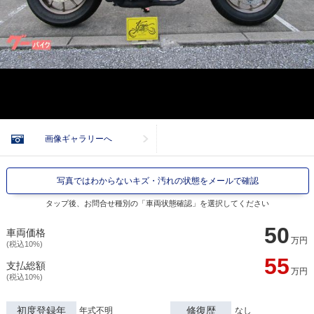
画像ギャラリーへ
写真ではわからないキズ・汚れの状態をメールで確認
タップ後、お問合せ種別の「車両状態確認」を選択してください
50
車両価格
万円
(税込10%)
55
支払総額
万円
(税込10%)
初度登録年
修復歴
年式不明
なし