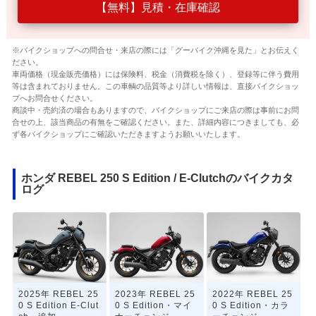
【無料】見積・在庫確認
※バイクショップへの問合せ・来店の際には「グーバイク沖縄を見た」とお伝えく
ださい。
車両価格（現金販売価格）には保険料、税金（消費税を除く）、登録等に伴う費用
等は含まれておりません。この車輌の品質等より詳しい情報は、直接バイクショッ
プへお問合せください。
商談中・売約済の場合もありますので、バイクショップにご来店の際は事前にお問
合せの上、該当商品の有無をご確認ください。また、詳細内容につきましても、必
ず各バイクショップにご確認いただきますようお願いいたします。
ホンダ REBEL 250 S Edition / E-Clutchのバイクカタ
ログ
2025年 REBEL 25
2023年 REBEL 25
2022年 REBEL 25
0 S Edition E-Clut
0 S Edition・マイ
0 S Edition・カラ