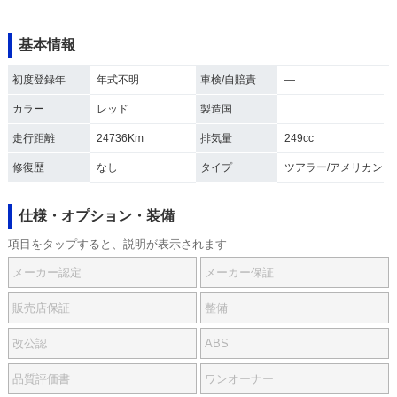
基本情報
初度登録年
年式不明
車検/自賠責
―
カラー
レッド
製造国
走行距離
24736Km
排気量
249cc
修復歴
なし
タイプ
ツアラー/アメリカン
仕様・オプション・装備
項目をタップすると、説明が表示されます
メーカー認定
メーカー保証
販売店保証
整備
改公認
ABS
品質評価書
ワンオーナー