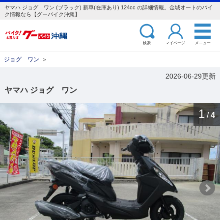
ヤマハ ジョグ ワン (ブラック) 新車(在庫あり) 124cc の詳細情報。金城オートのバイ
ク情報なら【グーバイク沖縄】
検索
マイページ
メニュー
ジョグ ワン
＞
2026-06-29更新
ヤマハ ジョグ ワン
1
/
4