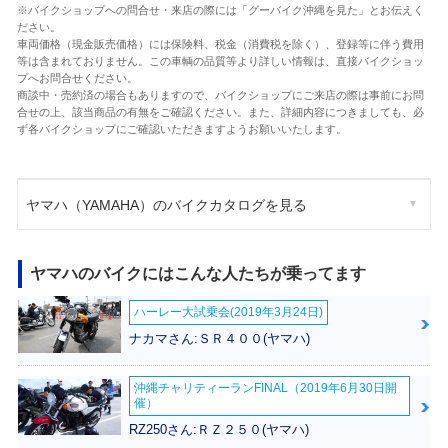
※バイクショップへの問合せ・来店の際には「グーバイク沖縄を見た」とお伝えく
ださい。
車両価格（現金販売価格）には保険料、税金（消費税を除く）、登録等に伴う費用
等は含まれておりません。この車輌の品質等より詳しい情報は、直接バイクショッ
プへお問合せください。
商談中・売約済の場合もありますので、バイクショップにご来店の際は事前にお問
合せの上、該当商品の有無をご確認ください。また、詳細内容につきましても、必
ず各バイクショップにご確認いただきますようお願いいたします。
ヤマハ（YAMAHA）のバイクカタログを見る
ヤマハのバイクにはこんな人たちが乗ってます
ハーレー大試乗会(2019年3月24日)
ナカマさん:ＳＲ４００(ヤマハ)
沖縄チャリティーランFINAL（2019年6月30日開
催）
RZ250さん:ＲＺ２５０(ヤマハ)