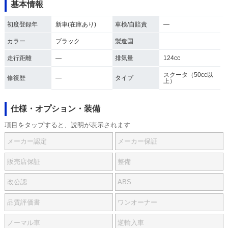
基本情報
初度登録年
新車(在庫あり)
車検/自賠責
―
カラー
ブラック
製造国
走行距離
―
排気量
124cc
スクータ（50cc以
修復歴
―
タイプ
上）
仕様・オプション・装備
項目をタップすると、説明が表示されます
メーカー認定
メーカー保証
販売店保証
整備
改公認
ABS
品質評価書
ワンオーナー
ノーマル車
逆輸入車