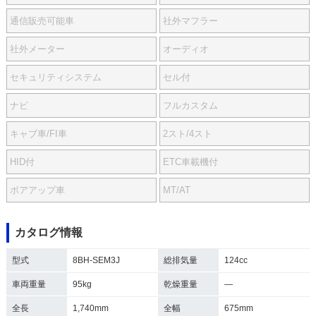
通信販売可能車
社外マフラー
社外メーター
オーディオ
セキュリティシステム
セル付
ナビ
フルカスタム
キャブ車/FI車
2スト/4スト
HID付
ETC車載機付
ボアアップ車
MT/AT
カタログ情報
型式
8BH-SEM3J
総排気量
124cc
車両重量
95kg
乾燥重量
―
全長
1,740mm
全幅
675mm