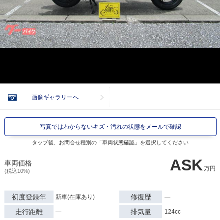
画像ギャラリーへ
写真ではわからないキズ・汚れの状態をメールで確認
タップ後、お問合せ種別の「車両状態確認」を選択してください
ASK
車両価格
万円
(税込10%)
初度登録年
修復歴
新車(在庫あり)
―
走行距離
排気量
―
124cc