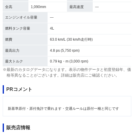
全高
1,090mm
最高速度
―
エンジンオイル容量
―
燃料タンク容量
4L
燃費
63.0 km/L (30 km/h走行時)
最高出力
4.8 ps (5,750 rpm)
最大トルク
0.79 kg・m (3,000 rpm)
※最新のカタログデータになります。表示の物件データと初度登録年、価
格等異なることがございます。詳細は販売店にご確認ください。
PRコメント
新基準原付・原付免許で乗れます・交通ルールは原付一種と同じです
販売店情報