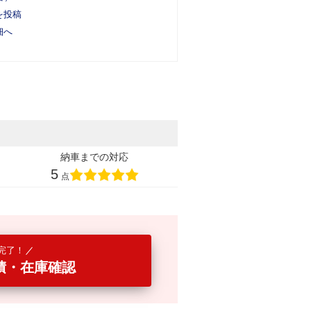
を投稿
細へ
納車までの対応
5
点
完了！
積・在庫確認