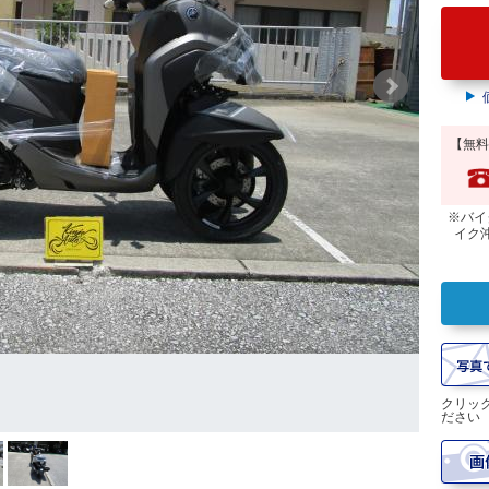
【無料
※バイ
イク
クリッ
ださい