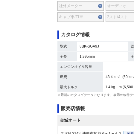
社外メーター
オーディオ
キャブ車/FI車
2スト/4スト
カタログ情報
型式
8BK-SGA9J
全長
1,995mm
エンジンオイル容量
―
燃費
43.4 km/L (60 
最大トルク
1.4 kg・m (6,500
※最新のカタログデータになります。表示の物件デ
販売店情報
金城オート
〒904-2143
沖縄市知花６−１−４０
地図