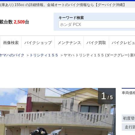
(在庫あり) 155cc の詳細情報。金城オートのバイク情報なら【グーバイク沖縄】
キーワード検索
載台数
2,509
台
画像検索
バイクショップ
メンテナンス
バイク買取
バイクレビ
ヤマハのバイク
＞
トリシティ１５５
＞
ヤマハ トリシティ１５５ (ダークグレー) 新車(
1
車両価
/
5
初度登
走行