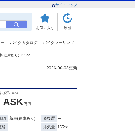
サイトマップ
お気に入り
履歴
ュー
バイクカタログ
バイクツーリング
在庫あり) 155cc
2026-06-03更新
格
(税込10%)
ASK
万円
新車(在庫あり)
―
録年
修復歴
―
155cc
距離
排気量