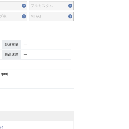
フルカスタム
プ車
MT/AT
乾燥重量
―
最高速度
―
 rpm)
台）