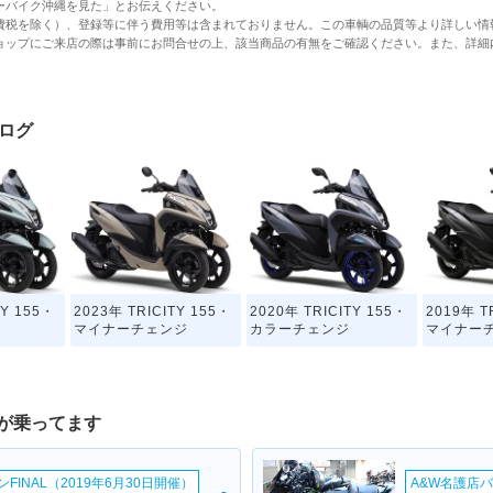
ーバイク沖縄を見た」とお伝えください。
費税を除く）、登録等に伴う費用等は含まれておりません。この車輌の品質等より詳しい情
ョップにご来店の際は事前にお問合せの上、該当商品の有無をご確認ください。また、詳細
タログ
TY 155・
2023年 TRICITY 155・
2020年 TRICITY 155・
2019年 T
マイナーチェンジ
カラーチェンジ
マイナー
が乗ってます
INAL（2019年6月30日開催）
A&W名護店バ