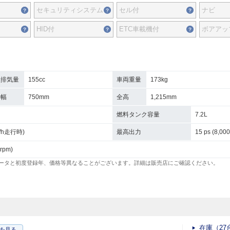
セキュリティシステム
セル付
ナビ
HID付
ETC車載機付
ボアアッ
総排気量
155cc
車両重量
173kg
全幅
750mm
全高
1,215mm
燃料タンク容量
7.2L
km/h走行時)
最高出力
15 ps (8,000
 rpm)
ータと初度登録年、価格等異なることがございます。詳細は販売店にご確認ください。
在庫（27
を見る