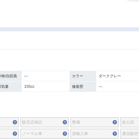
車検/自賠責
―
カラー
ダークグレー
排気量
155cc
修復歴
―
販売店保証
整備
改公認
ノーマル車
逆輸入車
通信販売