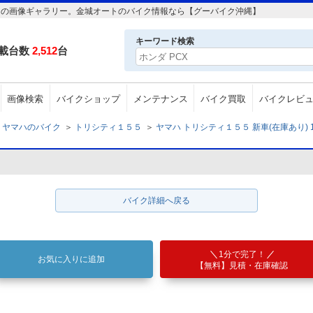
5cc の画像ギャラリー。金城オートのバイク情報なら【グーバイク沖縄】
キーワード検索
載台数
2,512
台
画像検索
バイクショップ
メンテナンス
バイク買取
バイクレビ
ヤマハのバイク
＞
トリシティ１５５
＞
ヤマハ トリシティ１５５ 新車(在庫あり) 1
バイク詳細へ戻る
1分で完了！
お気に入りに追加
【無料】見積・在庫確認