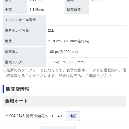
全長
2,175mm
全幅
765mm
全高
1,115mm
最高速度
―
エンジンオイル容量
―
燃料タンク容量
21L
燃費
21.0 km/L (60 km/h走行時)
最高出力
100 ps (8,000 rpm)
最大トルク
11.0 kg・m (6,000 rpm)
※最新のカタログデータになります。表示の物件データと初度登録年、価
格等異なることがございます。詳細は販売店にご確認ください。
販売店情報
金城オート
〒904-2143
沖縄市知花６−１−４０
地図