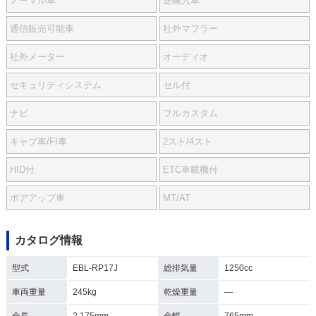
ノーマル車
逆輸入車
通信販売可能車
社外マフラー
社外メーター
オーディオ
セキュリティシステム
セル付
ナビ
フルカスタム
キャブ車/FI車
2スト/4スト
HID付
ETC車載機付
ボアアップ車
MT/AT
カタログ情報
型式
EBL-RP17J
総排気量
1250cc
車両重量
245kg
乾燥重量
―