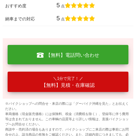
5
おすすめ度
点
5
納車までの対応
点
【無料】電話問い合わせ
1分で完了！
【無料】見積・在庫確認
※バイクショップへの問合せ・来店の際には「グーバイク沖縄を見た」とお伝えく
ださい。
車両価格（現金販売価格）には保険料、税金（消費税を除く）、登録等に伴う費用
等は含まれておりません。この車輌の品質等より詳しい情報は、直接バイクショッ
プへお問合せください。
商談中・売約済の場合もありますので、バイクショップにご来店の際は事前にお問
合せの上、該当商品の有無をご確認ください。また、詳細内容につきましても、必