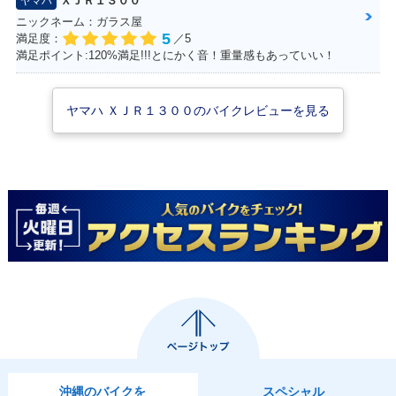
ＸＪＲ１３００
ヤマハ
ニックネーム：ガラス屋
5
満足度：
／5
2000年 XJR130
1999年 XJR130
1998年 XJR130
満足ポイント:120%満足!!!とにかく音！重量感もあっていい！
0・マイナーチェン
0・カラーチェンジ
0・カラーチェンジ
ジ
ヤマハ ＸＪＲ１３００のバイクレビューを見る
1998年 XJR130
0・新登場
沖縄のバイクを
スペシャル