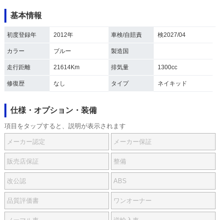
基本情報
初度登録年
2012年
車検/自賠責
検2027/04
カラー
ブルー
製造国
走行距離
21614Km
排気量
1300cc
修復歴
なし
タイプ
ネイキッド
仕様・オプション・装備
項目をタップすると、説明が表示されます
メーカー認定
メーカー保証
販売店保証
整備
改公認
ABS
品質評価書
ワンオーナー