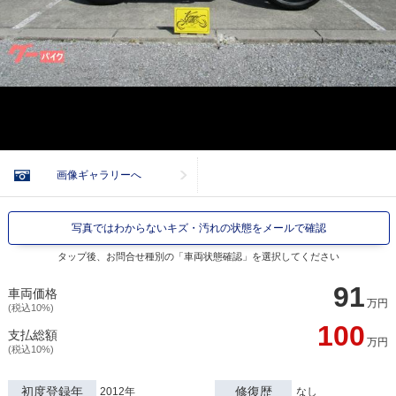
画像ギャラリーへ
写真ではわからないキズ・汚れの状態をメールで確認
タップ後、お問合せ種別の「車両状態確認」を選択してください
91
車両価格
万円
(税込10%)
100
支払総額
万円
(税込10%)
初度登録年
修復歴
2012年
なし