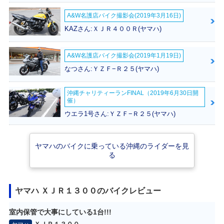
A&W名護店バイク撮影会(2019年3月16日)
KAZさん:ＸＪＲ４００Ｒ(ヤマハ)
A&W名護店バイク撮影会(2019年1月19日)
2005年 XJR130
2004年 XJR130
2003年 XJR130
なつさん:ＹＺＦ−Ｒ２５(ヤマハ)
0・カラーチェンジ
0・カラーチェンジ
0・マイナーチェン
ジ
沖縄チャリティーランFINAL（2019年6月30日開
催）
ウエラ1号さん:ＹＺＦ−Ｒ２５(ヤマハ)
ヤマハのバイクに乗っている沖縄のライダーを見
る
2002年 XJR130
2001年 XJR130
2001年 XJR130
0・カラーチェンジ
0・カラーチェンジ
0・マイナーチェン
ジ
ヤマハ ＸＪＲ１３００のバイクレビュー
室内保管で大事にしている1台!!!