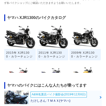
ず各バイクショップにご確認いただきますようお願いいたします。
ヤマハ XJR1300のバイクカタログ
2015年 XJR130
2011年 XJR130
2009年 XJR130
0・カラーチェンジ
0・カラーチェンジ
0・カラーチェンジ
ヤマハのバイクにはこんな人たちが乗ってます
2008年 XJR130
2007年 XJR130
2005年 XJR1300
A&W名護店バイク撮影会(2019年12月8日)
0・カラーチェンジ
0・マイナーチェン
50th Anniversary
ジ
Special Edition・
たけしさん:ＴＭＡＸ(ヤマハ)
特別・限定仕様