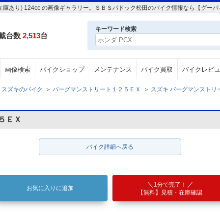
在庫あり) 124cc の画像ギャラリー。ＳＢＳパドック松田のバイク情報なら【グー
キーワード検索
載台数
2,513
台
画像検索
バイクショップ
メンテナンス
バイク買取
バイクレビ
スズキのバイク
＞
バーグマンストリート１２５ＥＸ
＞
スズキ バーグマンストリート
５ＥＸ
バイク詳細へ戻る
1分で完了！
お気に入りに追加
【無料】見積・在庫確認