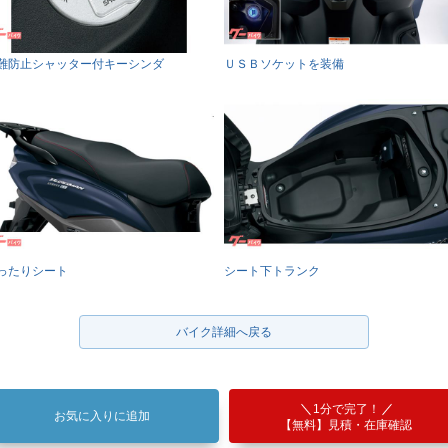
難防止シャッター付キーシンダ
ＵＳＢソケットを装備
ったりシート
シート下トランク
バイク詳細へ戻る
1分で完了！
お気に入りに追加
【無料】見積・在庫確認