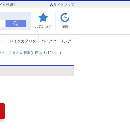
バイク沖縄】
サイトマップ
お気に入り
履歴
ュー
バイクカタログ
バイクツーリング
１２５ＥＸ 新車(在庫あり) 124cc
＞