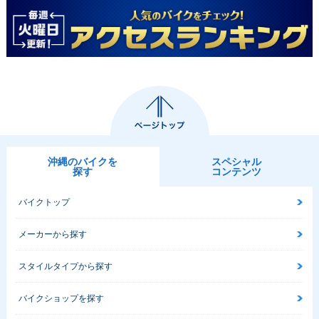
2020年 Street Trip
2020年 Street Trip
2018年 Street Trip
le R Low・マイナ
le R・マイナーチェ
le R Low・追加
ーチェンジ
ンジ
2017年 Street Trip
2015年 Street Trip
2014年 Street Trip
沖縄のバイクを
スペシャル
le R・フルモデルチ
le Rx・特別・限定
le R
探す
コンテンツ
ェンジ
仕様
バイクトップ
メーカーから探す
スタイルタイプから探す
2013年 Street Trip
2012年 Street Trip
2011年 Street Trip
le R・フルモデルチ
le R・マイナーチェ
le R
バイクショップを探す
ェンジ
ンジ