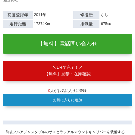
(税込10%)
初度登録年
修復歴
2011年
なし
走行距離
排気量
17374Km
675cc
【無料】電話問い合わせ
1分で完了！
【無料】見積・在庫確認
0
人がお気に入りに登録
お気に入りに追加
前後フルアジャスタブルのサスとラジアルマウントキャリパーを装備する