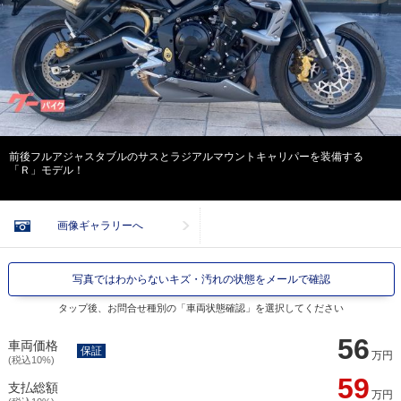
前後フルアジャスタブルのサスとラジアルマウントキャリパーを装備する
「Ｒ」モデル！
画像ギャラリーへ
写真ではわからないキズ・汚れの状態をメールで確認
タップ後、お問合せ種別の「車両状態確認」を選択してください
56
車両価格
保証
万円
(税込10%)
59
支払総額
万円