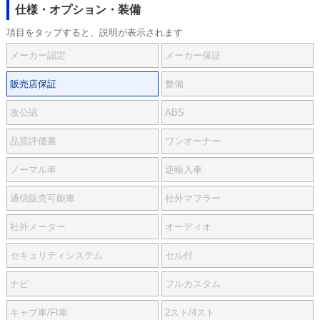
仕様・オプション・装備
項目をタップすると、説明が表示されます
メーカー認定
メーカー保証
販売店保証
整備
改公認
ABS
品質評価書
ワンオーナー
ノーマル車
逆輸入車
通信販売可能車
社外マフラー
社外メーター
オーディオ
セキュリティシステム
セル付
ナビ
フルカスタム
キャブ車/FI車
2スト/4スト