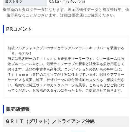
最大トルク
6.5 kg・m (8,400 rpm)
※最新のカタログデータになります。表示の物件データと初度登録年、価
格等異なることがございます。詳細は販売店にご確認ください。
PRコメント
前後フルアジャスタブルのサスとラジアルマウントキャリパーを装備する
「Ｒ」モデル！
当店は県内唯一のＴｒｉｕｍｐｈ正規ディーラーです。ショールームは牧
港ブルーシール向かい。最新ラインナップの新車と試乗車も多数用意して
おります。店頭の中古車も高年式、コンディションの良いものを中心に、
Ｔｒｉｕｍｐｈ専門のスタッフが丁寧に仕上げています。保証やアフター
サービスも充実。純正、社外パーツの取付等追加カスタムもご相談くださ
い。店頭では純正ウェアやカスタムパーツも展示。こちらもぜひご覧にな
ってください。お客様のスタイルに合った１台、ご提案させて頂きます。
販売店情報
ＧＲＩＴ（グリット）／トライアンフ沖縄