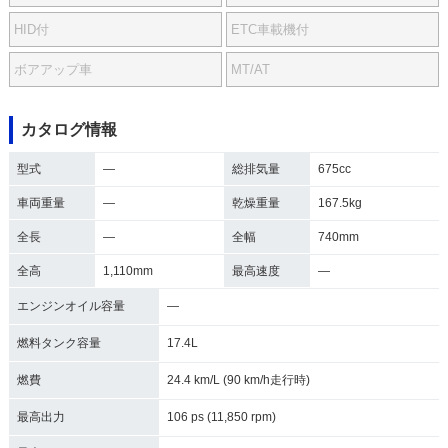
HID付
ETC車載機付
ボアアップ車
MT/AT
カタログ情報
型式
―
総排気量
675cc
車両重量
―
乾燥重量
167.5kg
全長
―
全幅
740mm
全高
1,110mm
最高速度
―
エンジンオイル容量
―
燃料タンク容量
17.4L
燃費
24.4 km/L (90 km/h走行時)
最高出力
106 ps (11,850 rpm)