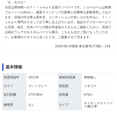
「Ｒ」モデル！
当店は県内唯一のＴｒｉｕｍｐｈ正規ディーラーです。ショールームは牧港
ブルーシール向かい。最新ラインナップの新車と試乗車も多数用意しており
ます。店頭の中古車も高年式、コンディションの良いものを中心に、Ｔｒｉ
ｕｍｐｈ専門のスタッフが丁寧に仕上げています。保証やアフターサービス
も充実。純正、社外パーツの取付等追加カスタムもご相談ください。店頭で
は純正ウェアやカスタムパーツも展示。こちらもぜひご覧になってくださ
い。お客様のスタイルに合った１台、ご提案させて頂きます。
2026-06-24更新 車台番号(下3桁)：218
基本情報
初度登録年
2011年
車検/自賠責
車検無し
カラー
マットグレー
製造国
イギリス
走行距離
17374Km
排気量
675cc
ネイキッド/ストリー
修復歴
なし
タイプ
ト/輸入車