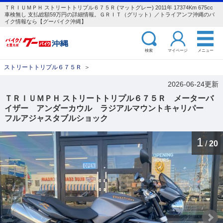
ＴＲＩＵＭＰＨ ストリートトリプル６７５Ｒ (マットグレー) 2011年 17374Km 675cc
車検無し 支払総額59万円の詳細情報。ＧＲＩＴ（グリット）／トライアンフ沖縄のバ
イク情報なら【グーバイク沖縄】
検索
マイページ
メニュー
ストリートトリプル６７５Ｒ
＞
2026-06-24更新
ＴＲＩＵＭＰＨ ストリートトリプル６７５Ｒ メーターバ
イザー アンダーカウル ラジアルマウントキャリパー
フルアジャスタブルショック
1
/
20