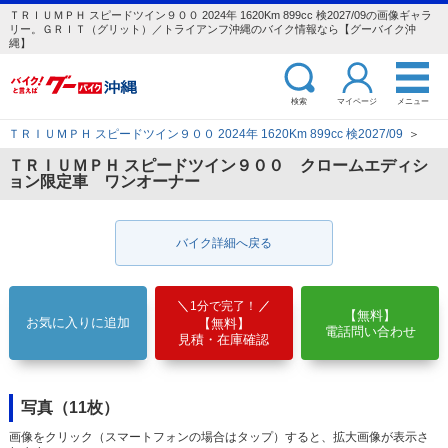
ＴＲＩＵＭＰＨ スピードツイン９００ 2024年 1620Km 899cc 検2027/09の画像ギャラ
リー。ＧＲＩＴ（グリット）／トライアンフ沖縄のバイク情報なら【グーバイク沖
縄】
検索
マイページ
メニュー
ＴＲＩＵＭＰＨ スピードツイン９００ 2024年 1620Km 899cc 検2027/09
＞
ＴＲＩＵＭＰＨ スピードツイン９００ クロームエディシ
ョン限定車 ワンオーナー
バイク詳細へ戻る
1分で完了！
【無料】
お気に入りに追加
【無料】
電話問い合わせ
見積・在庫確認
写真（11枚）
画像をクリック（スマートフォンの場合はタップ）すると、拡大画像が表示さ