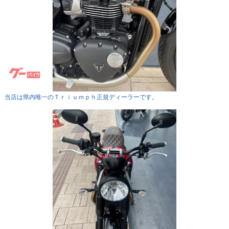
当店は県内唯一のＴｒｉｕｍｐｈ正規ディーラーです。