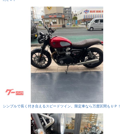
シンプルで長く付き合えるスピードツイン。限定車なら万度区間もＵＰ！