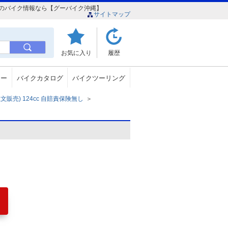
沖縄のバイク情報なら【グーバイク沖縄】
サイトマップ
お気に入り
履歴
ュー
バイクカタログ
バイクツーリング
販売) 124cc 自賠責保険無し
＞