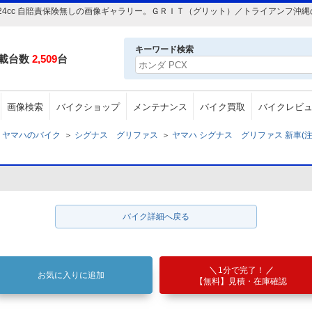
 124cc 自賠責保険無しの画像ギャラリー。ＧＲＩＴ（グリット）／トライアンフ
キーワード検索
載台数
2,509
台
画像検索
バイクショップ
メンテナンス
バイク買取
バイクレビ
ヤマハのバイク
＞
シグナス グリファス
＞
ヤマハ シグナス グリファス 新車(注文
バイク詳細へ戻る
1分で完了！
お気に入りに追加
【無料】見積・在庫確認