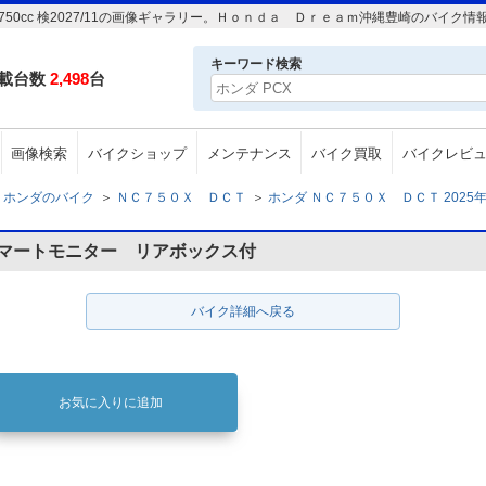
Km 750cc 検2027/11の画像ギャラリー。Ｈｏｎｄａ Ｄｒｅａｍ沖縄豊崎のバイ
キーワード検索
載台数
2,498
台
画像検索
バイクショップ
メンテナンス
バイク買取
バイクレビ
ホンダのバイク
＞
ＮＣ７５０Ｘ ＤＣＴ
＞
ホンダ ＮＣ７５０Ｘ ＤＣＴ 2025年 106
スマートモニター リアボックス付
バイク詳細へ戻る
お気に入りに追加