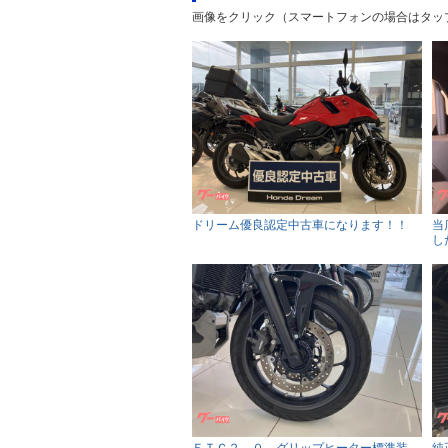
画像をクリック（スマートフォンの場合はタッ
ドリーム優良認定中古車になります！！
当
し
ＥＴＣ２．０、グリップヒーター標準装
純