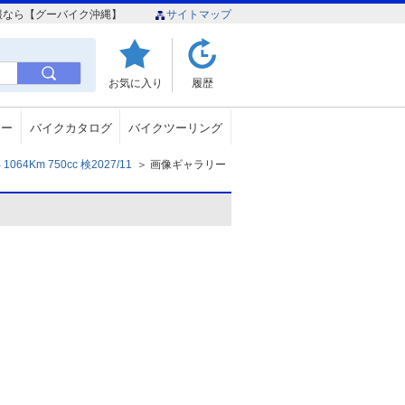
ク情報なら【グーバイク沖縄】
サイトマップ
お気に入り
履歴
ュー
バイクカタログ
バイクツーリング
4Km 750cc 検2027/11
＞
画像ギャラリー