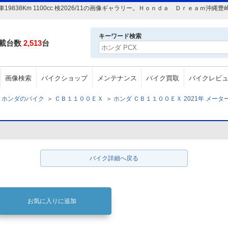
車19838Km 1100cc 検2026/11の画像ギャラリー。Ｈｏｎｄａ Ｄｒｅａｍ
キーワード検索
載台数
2,513
台
画像検索
バイクショップ
メンテナンス
バイク買取
バイクレビ
ホンダのバイク
＞
ＣＢ１１００ＥＸ
＞
ホンダ ＣＢ１１００ＥＸ 2021年 メーター交換車
バイク詳細へ戻る
お気に入りに追加